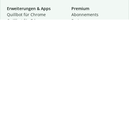
Erweiterungen & Apps
Premium
Quillbot für Chrome
Abon­ne­ments
Quillbot für Edge
Preise
Quillbot für Safari
Für Teams
Quillbot für Android
Partnerprogramm
Quillbot für iOS
Demo anfragen
Quillbot für Windows
Quillbot für macOS
Quillbot für Word
Tools
Unternehmen
Schreibhilfen
Über uns
Textkorrektur
Privatsphäre & Sicherheit
Zitieren und Originalität
Karriere
KI-Tools
Hilfe
Kontakt
Ressourcen
Folge uns