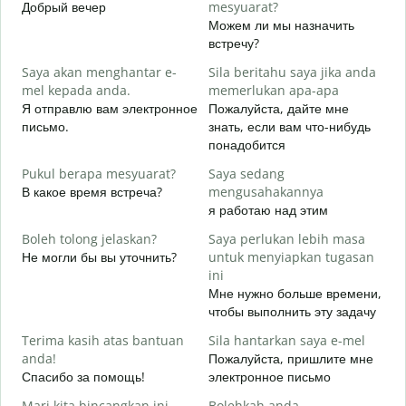
Добрый вечер
mesyuarat?
М
Можем ли мы назначить
S
встречу?
p
Saya akan menghantar e-
Sila beritahu saya jika anda
Д
mel kepada anda.
memerlukan apa-apa
A
Я отправлю вам электронное
Пожалуйста, дайте мне
П
письмо.
знать, если вам что-нибудь
понадобится
Y
Д
Pukul berapa mesyuarat?
Saya sedang
В какое время встреча?
mengusahakannya
s
я работаю над этим
Д
Boleh tolong jelaskan?
Saya perlukan lebih masa
D
Не могли бы вы уточнить?
untuk menyiapkan tugasan
Г
ini
о
Мне нужно больше времени,
чтобы выполнить эту задачу
Terima kasih atas bantuan
Sila hantarkan saya e-mel
anda!
Пожалуйста, пришлите мне
Спасибо за помощь!
электронное письмо
Mari kita bincangkan ini
Bolehkah anda