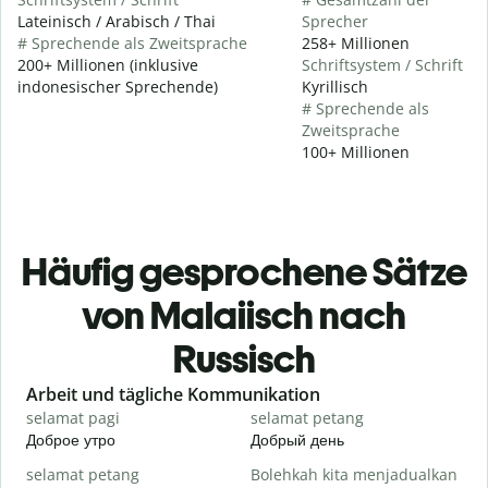
Lateinisch / Arabisch / Thai
Sprecher
# Sprechende als Zweitsprache
258+ Millionen
200+ Millionen (inklusive
Schriftsystem / Schrift
indonesischer Sprechende)
Kyrillisch
# Sprechende als
Zweitsprache
100+ Millionen
Häufig gesprochene Sätze
von Malaiisch nach
Russisch
Slide 1 of 6
Arbeit und tägliche Kommunikation
selamat pagi
selamat petang
H
Доброе утро
Добрый день
П
selamat petang
Bolehkah kita menjadualkan
n