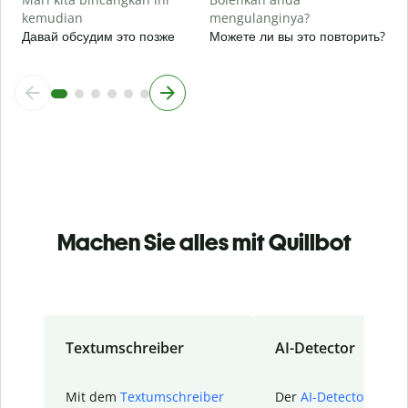
kemudian
mengulanginya?
Давай обсудим это позже
Можете ли вы это повторить?
Machen Sie alles mit Quillbot
Textumschreiber
AI-Detector
Mit dem
Textumschreiber
Der
AI-Detector
von