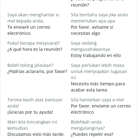
S
reunión?
p
Saya akan menghantar e-
Sila beritahu saya jika anda
B
mel kepada anda.
memerlukan apa-apa
n
Te enviaré un correo
Por favor, avísame si
A
electrónico.
necesitas algo
D
Pukul berapa mesyuarat?
Saya sedang
Y
¿A qué hora es la reunión?
mengusahakannya
S
Estoy trabajando en ello
s
Boleh tolong jelaskan?
Saya perlukan lebih masa
A
¿Podrías aclararlo, por favor?
untuk menyiapkan tugasan
ini
D
Necesito más tiempo para
¿
acabar esta tarea.
c
Terima kasih atas bantuan
Sila hantarkan saya e-mel
anda!
Por favor, envíame un correo
¡Gracias por tu ayuda!
electrónico
Mari kita bincangkan ini
Bolehkah anda
kemudian
mengulanginya?
Discutamos esto más tarde.
¿Puedes repetir eso?