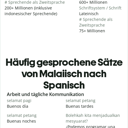
# Sprechende als Zweitsprache
600+ Millionen
200+ Millionen (inklusive
Schriftsystem / Schrift
indonesischer Sprechende)
Lateinisch
# Sprechende als
Zweitsprache
75+ Millionen
Häufig gesprochene Sätze
von Malaiisch nach
Spanisch
Slide 1 of 6
Arbeit und tägliche Kommunikation
selamat pagi
selamat petang
H
Buenos día
Buenas tardes
H
selamat petang
Bolehkah kita menjadualkan
n
Buenas noches
mesyuarat?
M
¿Podemos programar una