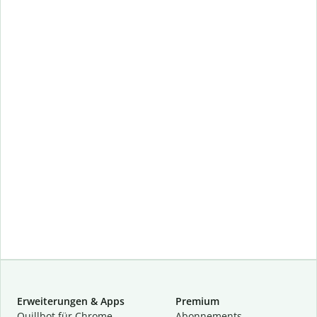
Erweiterungen & Apps
Premium
Quillbot für Chrome
Abon­ne­ments