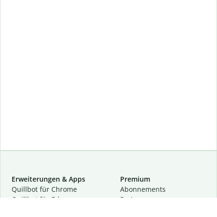
Erweiterungen & Apps
Premium
Quillbot für Chrome
Abon­ne­ments
Quillbot für Edge
Preise
Quillbot für Safari
Für Teams