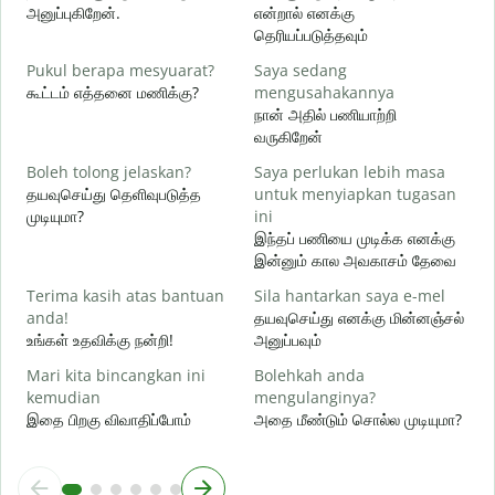
அனுப்புகிறேன்.
என்றால் எனக்கு
A
தெரியப்படுத்தவும்
ந
Pukul berapa mesyuarat?
Saya sedang
Y
கூட்டம் எத்தனை மணிக்கு?
mengusahakannya
ஆ
நான் அதில் பணியாற்றி
வருகிறேன்
s
க
Boleh tolong jelaskan?
Saya perlukan lebih masa
தயவுசெய்து தெளிவுபடுத்த
untuk menyiapkan tugasan
D
முடியுமா?
ini
அ
இந்தப் பணியை முடிக்க எனக்கு
இன்னும் கால அவகாசம் தேவை
Terima kasih atas bantuan
Sila hantarkan saya e-mel
anda!
தயவுசெய்து எனக்கு மின்னஞ்சல்
உங்கள் உதவிக்கு நன்றி!
அனுப்பவும்
Mari kita bincangkan ini
Bolehkah anda
kemudian
mengulanginya?
இதை பிறகு விவாதிப்போம்
அதை மீண்டும் சொல்ல முடியுமா?