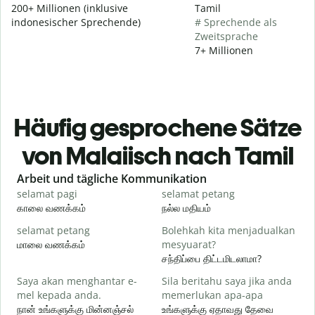
200+ Millionen (inklusive
Tamil
indonesischer Sprechende)
# Sprechende als
Zweitsprache
7+ Millionen
Häufig gesprochene Sätze
von Malaiisch nach Tamil
Slide 1 of 6
Arbeit und tägliche Kommunikation
selamat pagi
selamat petang
H
காலை வணக்கம்
நல்ல மதியம்
வ
selamat petang
Bolehkah kita menjadualkan
n
மாலை வணக்கம்
mesyuarat?
எ
சந்திப்பை திட்டமிடலாமா?
S
Saya akan menghantar e-
Sila beritahu saya jika anda
p
mel kepada anda.
memerlukan apa-apa
க
நான் உங்களுக்கு மின்னஞ்சல்
உங்களுக்கு ஏதாவது தேவை