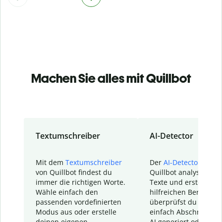
Machen Sie alles mit Quillbot
Textumschreiber
AI-Detector
Mit dem
Textumschreiber
Der
AI-Detector
von
von Quillbot findest du
Quillbot analysiert d
immer die richtigen Worte.
Texte und erstellt ei
Wähle einfach den
hilfreichen Bericht. S
passenden vordefinierten
überprüfst du schnel
Modus aus oder erstelle
einfach Abschnitte, d
deinen eigenen
AI generiert oder