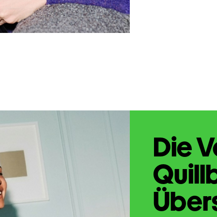
Die V
Quill
Übers