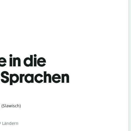
 in die
h Sprachen
(Slawisch)
# Ländern