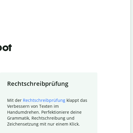
bot
Rechtschreibprüfung
Textzu
Mit der
Rechtschreibprüfung
klappt das
Mithilfe de
Verbessern von Texten im
Quillbot ka
Handumdrehen. Perfektioniere deine
Überblick ü
Grammatik, Rechtschreibung und
So wird das
Zeichensetzung mit nur einem Klick.
Forschungsa
E-Mails zum