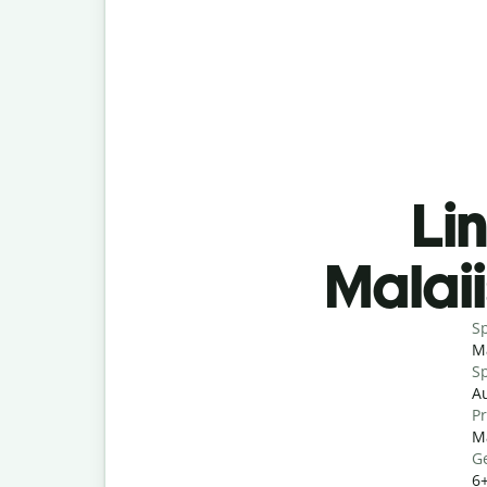
Lin
Malai
S
Ma
Sp
Au
P
Ma
G
6