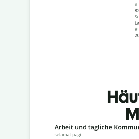
#
82
Sc
La
#
20
Häu
M
Slide 1 of 6
Arbeit und tägliche Kommu
selamat pagi