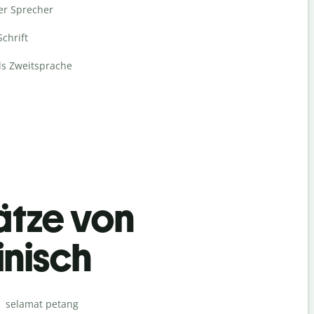
er Sprecher
Schrift
ls Zweitsprache
ätze von
inisch
Begrüß
selamat petang
Hello / Hai