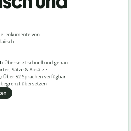
isch und
lle Dokumente von
aiisch.
t:
Übersetzt schnell und genau
rter, Sätze & Absätze
g:
Über
52
Sprachen verfügbar
begrenzt übersetzen
ten