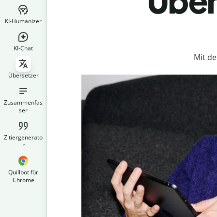
Über
KI-Humanizer
KI-Chat
Mit d
Übersetzer
Zusammenfas
ser
Zitiergenerato
r
Quillbot für
Chrome