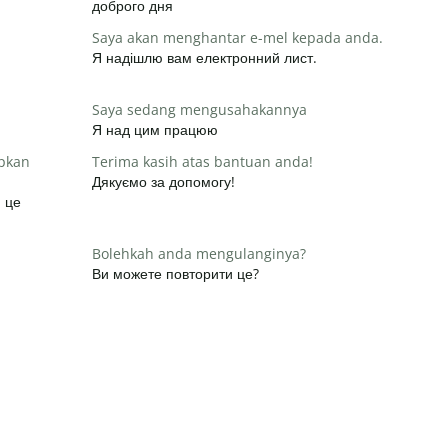
доброго дня
Saya akan menghantar e-mel kepada anda.
Я надішлю вам електронний лист.
Saya sedang mengusahakannya
Я над цим працюю
apkan
Terima kasih atas bantuan anda!
Дякуємо за допомогу!
и це
Bolehkah anda mengulanginya?
Ви можете повторити це?