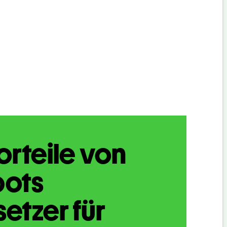
orteile von
bots
etzer für