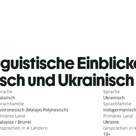
guistische Einblicke
isch und Ukrainisc
prache
Sprache
laiisch
Ukrainisch
rachfamilie
Sprachfamilie
stronesisch (Malayo-Polynesisch)
Indogermanisch 
rimäres Land
Primäres Land
laysia / Brunei
Ukraine
esprochen in # Ländern
Gesprochen in 
+
10+