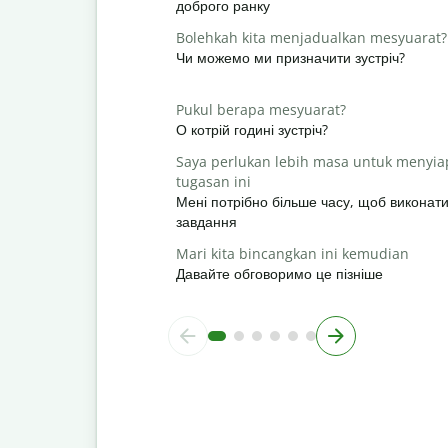
доброго ранку
Bolehkah kita menjadualkan mesyuarat?
Чи можемо ми призначити зустріч?
Pukul berapa mesyuarat?
О котрій годині зустріч?
Saya perlukan lebih masa untuk menyi
tugasan ini
Мені потрібно більше часу, щоб виконат
завдання
Mari kita bincangkan ini kemudian
Давайте обговоримо це пізніше