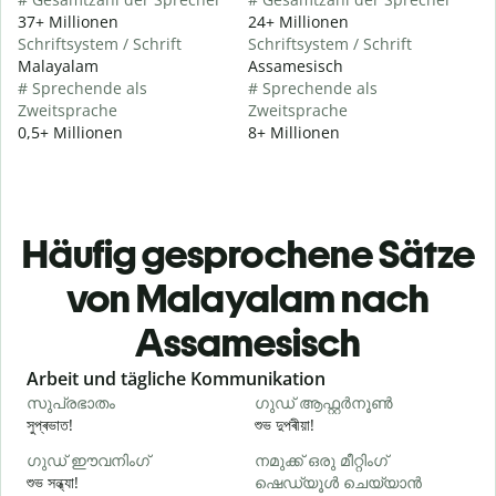
37+ Millionen
24+ Millionen
Schriftsystem / Schrift
Schriftsystem / Schrift
Malayalam
Assamesisch
# Sprechende als
# Sprechende als
Zweitsprache
Zweitsprache
0,5+ Millionen
8+ Millionen
Häufig gesprochene Sätze
von Malayalam nach
Assamesisch
Slide 1 of 6
Arbeit und tägliche Kommunikation
സുപ്രഭാതം
ഗുഡ് ആഫ്റ്റർനൂൺ
সুপ্ৰভাত!
শুভ দুপৰীয়া!
ন
ഗുഡ് ഈവനിംഗ്
നമുക്ക് ഒരു മീറ്റിംഗ്
എ
শুভ সন্ধ্যা!
ഷെഡ്യൂൾ ചെയ്യാൻ
ম