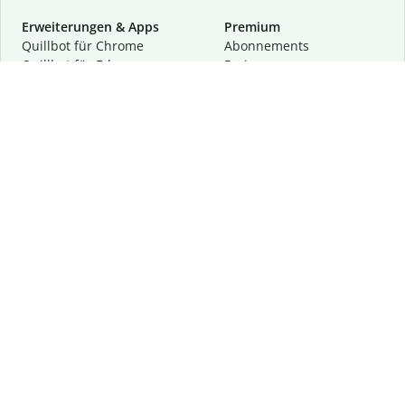
Erweiterungen & Apps
Premium
Quillbot für Chrome
Abon­ne­ments
Quillbot für Edge
Preise
Quillbot für Safari
Für Teams
Quillbot für Android
Partnerprogramm
Quillbot für iOS
Demo anfragen
Quillbot für Windows
Quillbot für macOS
Quillbot für Word
Tools
Unternehmen
Schreibhilfen
Über uns
Textkorrektur
Privatsphäre & Sicherheit
Zitieren und Originalität
Karriere
KI-Tools
Hilfe
Kontakt
Ressourcen
Folge uns