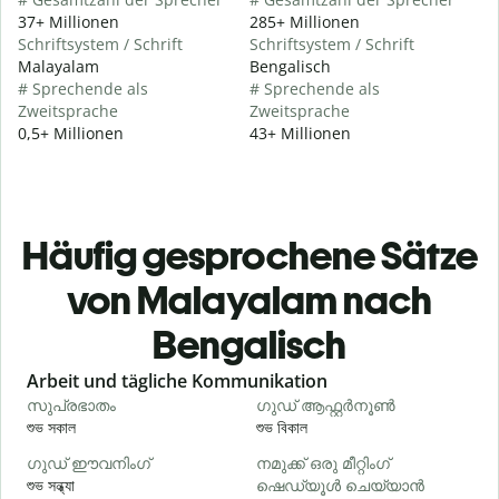
37+ Millionen
285+ Millionen
Schriftsystem / Schrift
Schriftsystem / Schrift
Malayalam
Bengalisch
# Sprechende als
# Sprechende als
Zweitsprache
Zweitsprache
0,5+ Millionen
43+ Millionen
Häufig gesprochene Sätze
von Malayalam nach
Bengalisch
Slide 1 of 6
Arbeit und tägliche Kommunikation
സുപ്രഭാതം
ഗുഡ് ആഫ്റ്റർനൂൺ
শুভ সকাল
শুভ বিকাল
হ
ഗുഡ് ഈവനിംഗ്
നമുക്ക് ഒരു മീറ്റിംഗ്
എ
শুভ সন্ধ্যা
ഷെഡ്യൂൾ ചെയ്യാൻ
আ