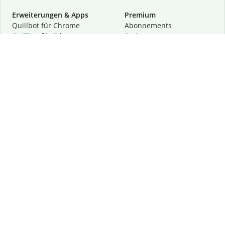
Erweiterungen & Apps
Premium
Quillbot für Chrome
Abon­ne­ments
Quillbot für Edge
Preise
Quillbot für Safari
Für Teams
Quillbot für Android
Partnerprogramm
Quillbot für iOS
Demo anfragen
Quillbot für Windows
Quillbot für macOS
Quillbot für Word
Tools
Unternehmen
Schreibhilfen
Über uns
Textkorrektur
Privatsphäre & Sicherheit
Zitieren und Originalität
Karriere
KI-Tools
Hilfe
Kontakt
Ressourcen
Folge uns