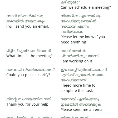
കഴിയുമോ?
Can we schedule a meeting?
ഞാൻ നിങ്ങൾക്ക് ഒരു
നിങ്ങൾക്ക് എന്തെങ്കിലും
G
ഇമെയിൽ അയയ്ക്കും.
ആവശ്യമുണ്ടെങ്കിൽ
e
I will send you an email.
ദയവായി എന്നെ
ന
അറിയിക്കുക
Y
Please let me know if you
need anything
Y
മീറ്റിംഗ് എത്ര മണിക്കാണ്?
ഞാൻ അതിൽ
What time is the meeting?
പ്രവർത്തിക്കുകയാണ്
വ
I am working on it
ദയവായി വ്യക്തമാക്കാമോ?
ഈ ടാസ്ക് പൂർത്തിയാക്കാൻ
Could you please clarify?
എനിക്ക് കൂടുതൽ സമയം
ആവശ്യമാണ്
ഹ
I need more time to
W
complete this task
നിന്റെ സഹായത്തിന് നന്ദി!
ദയവായി എനിക്കൊരു
Thank you for your help!
ഇമെയിൽ അയയ്ക്കുക
Please send me an email
ഇത് പിന്നീട് ചർച്ച ചെയ്യാം
നിങ്ങൾക്ക് അത്