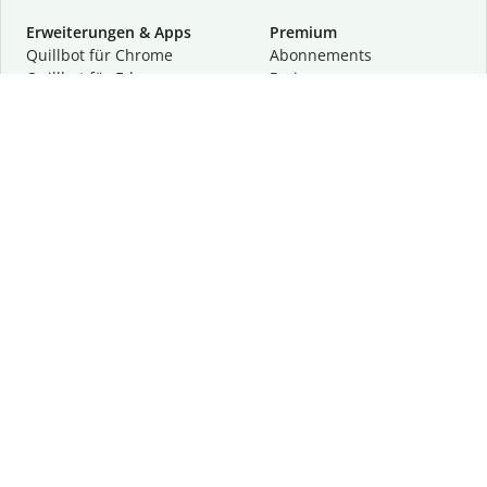
Erweiterungen & Apps
Premium
Quillbot für Chrome
Abon­ne­ments
Quillbot für Edge
Preise
Quillbot für Safari
Für Teams
Quillbot für Android
Partnerprogramm
Quillbot für iOS
Demo anfragen
Quillbot für Windows
Quillbot für macOS
Quillbot für Word
Tools
Unternehmen
Schreibhilfen
Über uns
Textkorrektur
Privatsphäre & Sicherheit
Zitieren und Originalität
Karriere
KI-Tools
Hilfe
Kontakt
Ressourcen
Folge uns