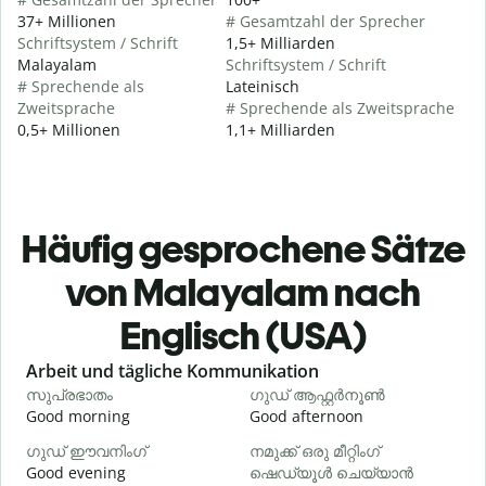
37+ Millionen
# Gesamtzahl der Sprecher
Schriftsystem / Schrift
1,5+ Milliarden
Malayalam
Schriftsystem / Schrift
# Sprechende als
Lateinisch
Zweitsprache
# Sprechende als Zweitsprache
0,5+ Millionen
1,1+ Milliarden
Häufig gesprochene Sätze
von Malayalam nach
Englisch (USA)
Slide 1 of 6
Arbeit und tägliche Kommunikation
സുപ്രഭാതം
ഗുഡ് ആഫ്റ്റർനൂൺ
Good morning
Good afternoon
H
ഗുഡ് ഈവനിംഗ്
നമുക്ക് ഒരു മീറ്റിംഗ്
എ
Good evening
ഷെഡ്യൂൾ ചെയ്യാൻ
M