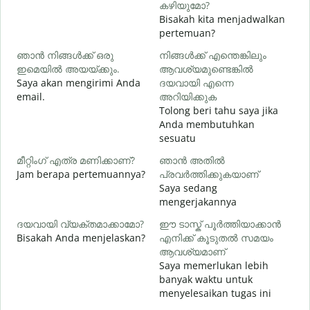
കഴിയുമോ?
Bisakah kita menjadwalkan
pertemuan?
S
ഞാൻ നിങ്ങൾക്ക് ഒരു
നിങ്ങൾക്ക് എന്തെങ്കിലും
ഇമെയിൽ അയയ്ക്കും.
ആവശ്യമുണ്ടെങ്കിൽ
ന
Saya akan mengirimi Anda
ദയവായി എന്നെ
T
email.
അറിയിക്കുക
Tolong beri tahu saya jika
Anda membutuhkan
Y
sesuatu
വ
മീറ്റിംഗ് എത്ര മണിക്കാണ്?
ഞാൻ അതിൽ
S
Jam berapa pertemuannya?
പ്രവർത്തിക്കുകയാണ്
Saya sedang
mengerjakannya
ദയവായി വ്യക്തമാക്കാമോ?
ഈ ടാസ്ക് പൂർത്തിയാക്കാൻ
ഹ
Bisakah Anda menjelaskan?
എനിക്ക് കൂടുതൽ സമയം
D
ആവശ്യമാണ്
Saya memerlukan lebih
banyak waktu untuk
menyelesaikan tugas ini