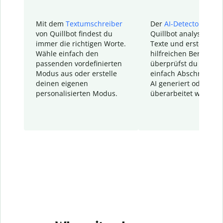
Mit dem
Textumschreiber
Der
AI-Detector
von
von Quillbot findest du
Quillbot analysiert d
immer die richtigen Worte.
Texte und erstellt ei
Wähle einfach den
hilfreichen Bericht. S
passenden vordefinierten
überprüfst du schnel
Modus aus oder erstelle
einfach Abschnitte, d
deinen eigenen
AI generiert oder
personalisierten Modus.
überarbeitet wurden.