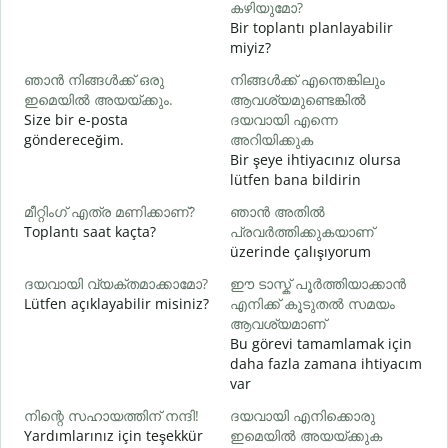
കഴിയുമോ?
Bir toplantı planlayabilir
miyiz?
G
ഞാൻ നിങ്ങൾക്ക് ഒരു
നിങ്ങൾക്ക് എന്തെങ്കിലും
ന
ഇമെയിൽ അയയ്ക്കും.
ആവശ്യമുണ്ടെങ്കിൽ
R
Size bir e-posta
ദയവായി എന്നെ
göndereceğim.
അറിയിക്കുക
Bir şeye ihtiyacınız olursa
E
lütfen bana bildirin
വ
മീറ്റിംഗ് എത്ര മണിക്കാണ്?
ഞാൻ അതിൽ
G
Toplantı saat kaçta?
പ്രവർത്തിക്കുകയാണ്
üzerinde çalışıyorum
ദയവായി വ്യക്തമാക്കാമോ?
ഈ ടാസ്ക് പൂർത്തിയാക്കാൻ
ഹ
Lütfen açıklayabilir misiniz?
എനിക്ക് കൂടുതൽ സമയം
E
ആവശ്യമാണ്
Bu görevi tamamlamak için
daha fazla zamana ihtiyacım
var
നിന്റെ സഹായത്തിന് നന്ദി!
ദയവായി എനിക്കൊരു
Yardımlarınız için teşekkür
ഇമെയിൽ അയയ്ക്കുക