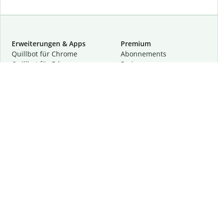
Erweiterungen & Apps
Premium
Quillbot für Chrome
Abon­ne­ments
Quillbot für Edge
Preise
Quillbot für Safari
Für Teams
Quillbot für Android
Partnerprogramm
Quillbot für iOS
Demo anfragen
Quillbot für Windows
Quillbot für macOS
Quillbot für Word
Tools
Unternehmen
Schreibhilfen
Über uns
Textkorrektur
Privatsphäre & Sicherheit
Zitieren und Originalität
Karriere
KI-Tools
Hilfe
Kontakt
Ressourcen