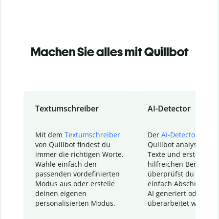
Machen Sie alles mit Quillbot
Textumschreiber
AI-Detector
Mit dem
Textumschreiber
Der
AI-Detector
von
von Quillbot findest du
Quillbot analysiert d
immer die richtigen Worte.
Texte und erstellt ei
Wähle einfach den
hilfreichen Bericht. S
passenden vordefinierten
überprüfst du schnel
Modus aus oder erstelle
einfach Abschnitte, d
deinen eigenen
AI generiert oder
personalisierten Modus.
überarbeitet wurden.