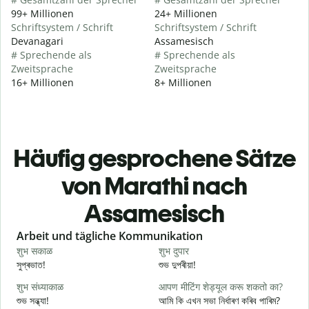
99+ Millionen
24+ Millionen
Schriftsystem / Schrift
Schriftsystem / Schrift
Devanagari
Assamesisch
# Sprechende als
# Sprechende als
Zweitsprache
Zweitsprache
16+ Millionen
8+ Millionen
Häufig gesprochene Sätze
von Marathi nach
Assamesisch
Slide 1 of 6
Arbeit und tägliche Kommunikation
शुभ सकाळ
शुभ दुपार
न
সুপ্ৰভাত!
শুভ দুপৰীয়া!
ন
शुभ संध्याकाळ
आपण मीटिंग शेड्यूल करू शकतो का?
म
শুভ সন্ধ্যা!
আমি কি এখন সভা নিৰ্ধাৰণ কৰিব পাৰিম?
ম