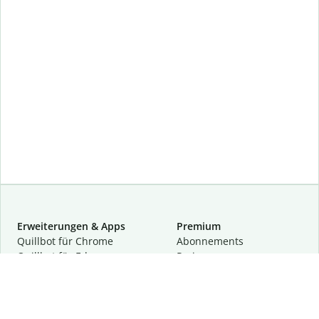
Erweiterungen & Apps
Premium
Quillbot für Chrome
Abon­ne­ments
Quillbot für Edge
Preise
Quillbot für Safari
Für Teams
Quillbot für Android
Partnerprogramm
Quillbot für iOS
Demo anfragen
Quillbot für Windows