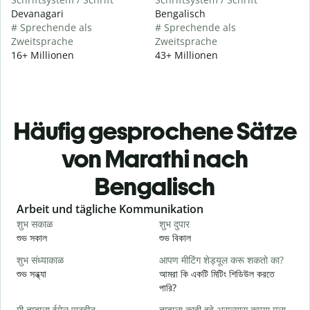
Devanagari
Bengalisch
# Sprechende als
# Sprechende als
Zweitsprache
Zweitsprache
16+ Millionen
43+ Millionen
Häufig gesprochene Sätze
von Marathi nach
Bengalisch
Slide 1 of 6
Arbeit und tägliche Kommunikation
शुभ सकाळ
शुभ दुपार
न
শুভ সকাল
শুভ বিকাল
হ
शुभ संध्याकाळ
आपण मीटिंग शेड्यूल करू शकतो का?
म
শুভ সন্ধ্যা
আমরা কি একটি মিটিং শিডিউল করতে
আ
পারি?
श
मी तुम्हाला ईमेल पाठवीन.
तुम्हाला काही हवे असल्यास कृपया मला
শ