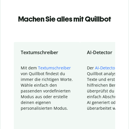
Machen Sie alles mit Quillbot
Textumschreiber
AI-Detector
Mit dem
Textumschreiber
Der
AI-Detector
von
von Quillbot findest du
Quillbot analysiert d
immer die richtigen Worte.
Texte und erstellt ei
Wähle einfach den
hilfreichen Bericht. S
passenden vordefinierten
überprüfst du schnel
Modus aus oder erstelle
einfach Abschnitte, d
deinen eigenen
AI generiert oder
personalisierten Modus.
überarbeitet wurden.