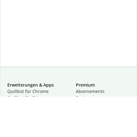
Erweiterungen & Apps
Premium
Quillbot für Chrome
Abon­ne­ments
Quillbot für Edge
Preise
Quillbot für Safari
Für Teams
Quillbot für Android
Partnerprogramm
Quillbot für iOS
Demo anfragen
Quillbot für Windows
Quillbot für macOS
Quillbot für Word