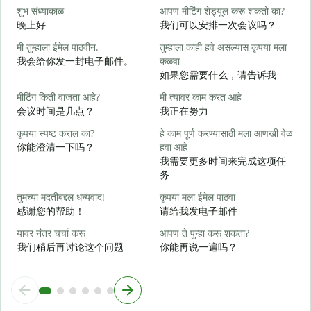
शुभ संध्याकाळ
आपण मीटिंग शेड्यूल करू शकतो का?
म
晚上好
我们可以安排一次会议吗？
मी तुम्हाला ईमेल पाठवीन.
तुम्हाला काही हवे असल्यास कृपया मला
श
我会给你发一封电子邮件。
कळवा
如果您需要什么，请告诉我
त
मीटिंग किती वाजता आहे?
मी त्यावर काम करत आहे
会议时间是几点？
我正在努力
ह
कृपया स्पष्ट कराल का?
हे काम पूर्ण करण्यासाठी मला आणखी वेळ
你能澄清一下吗？
हवा आहे
न
我需要更多时间来完成这项任
务
स
तुमच्या मदतीबद्दल धन्यवाद!
कृपया मला ईमेल पाठवा
感谢您的帮助！
请给我发电子邮件
यावर नंतर चर्चा करू
आपण ते पुन्हा करू शकता?
我们稍后再讨论这个问题
你能再说一遍吗？