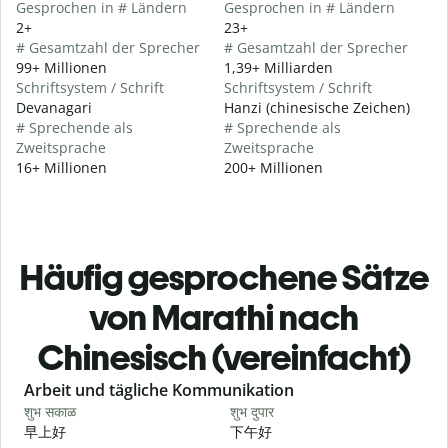
Gesprochen in # Ländern
Gesprochen in # Ländern
2+
23+
# Gesamtzahl der Sprecher
# Gesamtzahl der Sprecher
99+ Millionen
1,39+ Milliarden
Schriftsystem / Schrift
Schriftsystem / Schrift
Devanagari
Hanzi (chinesische Zeichen)
# Sprechende als
# Sprechende als
Zweitsprache
Zweitsprache
16+ Millionen
200+ Millionen
Häufig gesprochene Sätze
von Marathi nach
Chinesisch (vereinfacht)
Slide 1 of 6
Arbeit und tägliche Kommunikation
शुभ सकाळ
शुभ दुपार
न
早上好
下午好