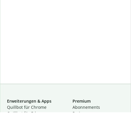
Erweiterungen & Apps
Premium
Quillbot für Chrome
Abon­ne­ments
Quillbot für Edge
Preise
Quillbot für Safari
Für Teams
Quillbot für Android
Partnerprogramm