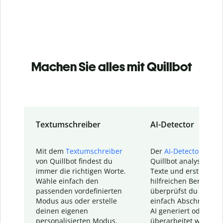
Machen Sie alles mit Quillbot
Textumschreiber
AI-Detector
Mit dem
Textumschreiber
Der
AI-Detector
von
von Quillbot findest du
Quillbot analysiert d
immer die richtigen Worte.
Texte und erstellt ei
Wähle einfach den
hilfreichen Bericht. S
passenden vordefinierten
überprüfst du schnel
Modus aus oder erstelle
einfach Abschnitte, d
deinen eigenen
AI generiert oder
personalisierten Modus.
überarbeitet wurden.