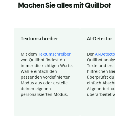
Machen Sie alles mit Quillbot
Textumschreiber
AI-Detector
Mit dem
Textumschreiber
Der
AI-Detector
von
von Quillbot findest du
Quillbot analysiert d
immer die richtigen Worte.
Texte und erstellt ei
Wähle einfach den
hilfreichen Bericht. S
passenden vordefinierten
überprüfst du schnel
Modus aus oder erstelle
einfach Abschnitte, d
deinen eigenen
AI generiert oder
personalisierten Modus.
überarbeitet wurden.