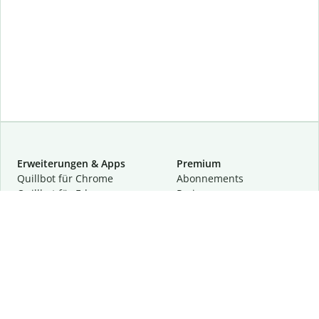
Erweiterungen & Apps
Premium
Quillbot für Chrome
Abon­ne­ments
Quillbot für Edge
Preise
Quillbot für Safari
Für Teams
Quillbot für Android
Partnerprogramm
Quillbot für iOS
Demo anfragen
Quillbot für Windows
Quillbot für macOS
Quillbot für Word
Tools
Unternehmen
Schreibhilfen
Über uns