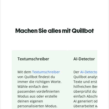
Machen Sie alles mit Quillbot
Textumschreiber
AI-Detector
Mit dem
Textumschreiber
Der
AI-Detector
von
von Quillbot findest du
Quillbot analysiert d
immer die richtigen Worte.
Texte und erstellt ei
Wähle einfach den
hilfreichen Bericht. S
passenden vordefinierten
überprüfst du schnel
Modus aus oder erstelle
einfach Abschnitte, d
deinen eigenen
AI generiert oder
personalisierten Modus.
überarbeitet wurden.