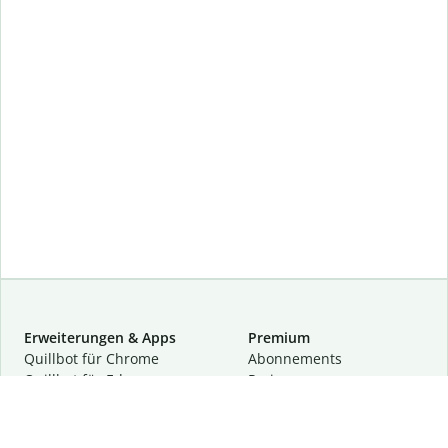
Erweiterungen & Apps
Premium
Quillbot für Chrome
Abon­ne­ments
Quillbot für Edge
Preise
Quillbot für Safari
Für Teams
Quillbot für Android
Partnerprogramm
Quillbot für iOS
Demo anfragen