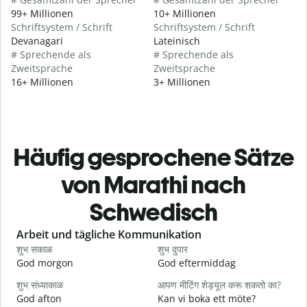
99+ Millionen
10+ Millionen
Schriftsystem / Schrift
Schriftsystem / Schrift
Devanagari
Lateinisch
# Sprechende als
# Sprechende als
Zweitsprache
Zweitsprache
16+ Millionen
3+ Millionen
Häufig gesprochene Sätze
von Marathi nach
Schwedisch
Slide 1 of 6
Arbeit und tägliche Kommunikation
शुभ सकाळ
शुभ दुपार
न
God morgon
God eftermiddag
H
शुभ संध्याकाळ
आपण मीटिंग शेड्यूल करू शकतो का?
म
God afton
Kan vi boka ett möte?
J