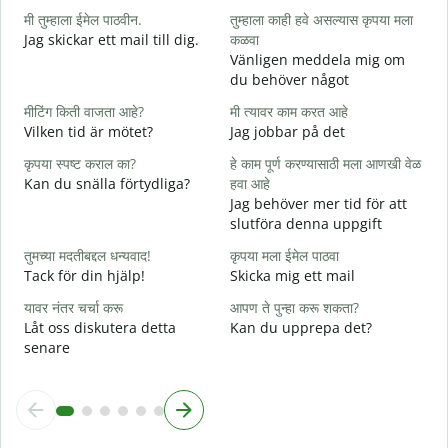
मी तुम्हाला ईमेल पाठवीन.
तुम्हाला काही हवे असल्यास कृपया मला
श
Jag skickar ett mail till dig.
कळवा
G
Vänligen meddela mig om
त
du behöver något
D
मीटिंग किती वाजता आहे?
मी त्यावर काम करत आहे
ह
Vilken tid är mötet?
Jag jobbar på det
J
कृपया स्पष्ट कराल का?
हे काम पूर्ण करण्यासाठी मला आणखी वेळ
न
Kan du snälla förtydliga?
हवा आहे
A
Jag behöver mer tid för att
slutföra denna uppgift
स
V
तुमच्या मदतीबद्दल धन्यवाद!
कृपया मला ईमेल पाठवा
Tack för din hjälp!
Skicka mig ett mail
यावर नंतर चर्चा करू
आपण ते पुन्हा करू शकता?
Låt oss diskutera detta
Kan du upprepa det?
senare