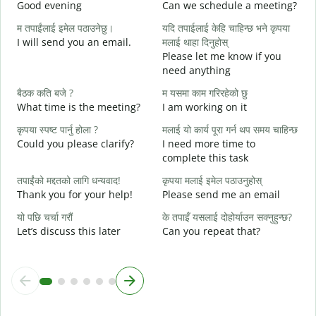
Good evening
Can we schedule a meeting?
M
म तपाईंलाई इमेल पठाउनेछु।
यदि तपाईलाई केहि चाहिन्छ भने कृपया
श
I will send you an email.
मलाई थाहा दिनुहोस्
G
Please let me know if you
e
need anything
त
बैठक कति बजे ?
म यसमा काम गरिरहेको छु
Y
What time is the meeting?
I am working on it
ह
कृपया स्पष्ट पार्नु होला ?
मलाई यो कार्य पूरा गर्न थप समय चाहिन्छ
Y
Could you please clarify?
I need more time to
अ
complete this task
तपाईंको मद्दतको लागि धन्यवाद!
कृपया मलाई इमेल पठाउनुहोस्
स
Thank you for your help!
Please send me an email
W
यो पछि चर्चा गरौं
के तपाइँ यसलाई दोहोर्याउन सक्नुहुन्छ?
Let’s discuss this later
Can you repeat that?