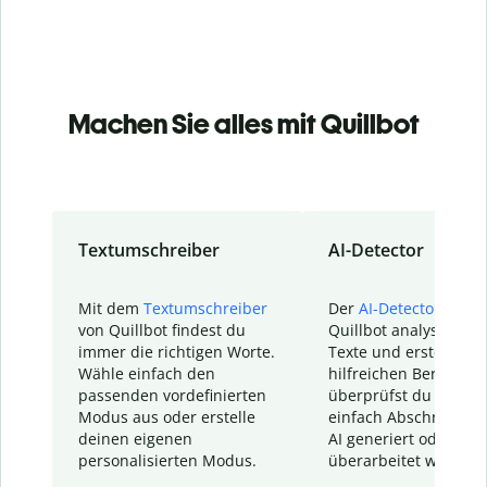
Machen Sie alles mit Quillbot
Textumschreiber
AI-Detector
Mit dem
Textumschreiber
Der
AI-Detector
von
von Quillbot findest du
Quillbot analysiert d
immer die richtigen Worte.
Texte und erstellt ei
Wähle einfach den
hilfreichen Bericht. S
passenden vordefinierten
überprüfst du schnel
Modus aus oder erstelle
einfach Abschnitte, d
deinen eigenen
AI generiert oder
personalisierten Modus.
überarbeitet wurden.