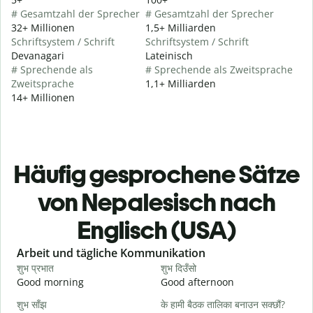
# Gesamtzahl der Sprecher
# Gesamtzahl der Sprecher
32+ Millionen
1,5+ Milliarden
Schriftsystem / Schrift
Schriftsystem / Schrift
Devanagari
Lateinisch
# Sprechende als
# Sprechende als Zweitsprache
Zweitsprache
1,1+ Milliarden
14+ Millionen
Häufig gesprochene Sätze
von Nepalesisch nach
Englisch (USA)
Slide 1 of 6
Arbeit und tägliche Kommunikation
शुभ प्रभात
शुभ दिउँसो
न
Good morning
Good afternoon
H
शुभ साँझ
के हामी बैठक तालिका बनाउन सक्छौं?
म