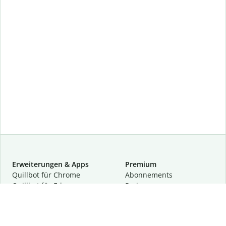
Erweiterungen & Apps
Premium
Quillbot für Chrome
Abon­ne­ments
Quillbot für Edge
Preise
Quillbot für Safari
Für Teams
Quillbot für Android
Partnerprogramm
Quillbot für iOS
Demo anfragen