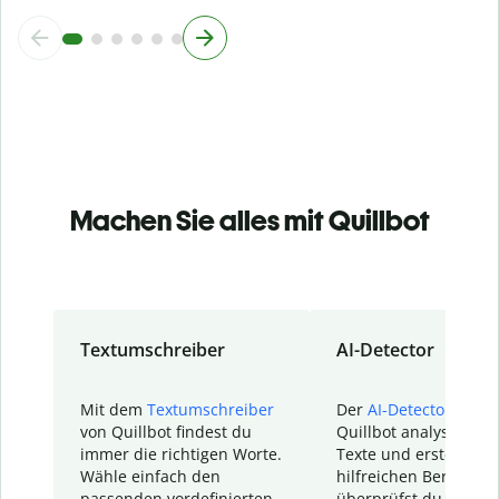
Machen Sie alles mit Quillbot
Textumschreiber
AI-Detector
Mit dem
Textumschreiber
Der
AI-Detector
von
von Quillbot findest du
Quillbot analysiert d
immer die richtigen Worte.
Texte und erstellt ei
Wähle einfach den
hilfreichen Bericht. S
passenden vordefinierten
überprüfst du schnel