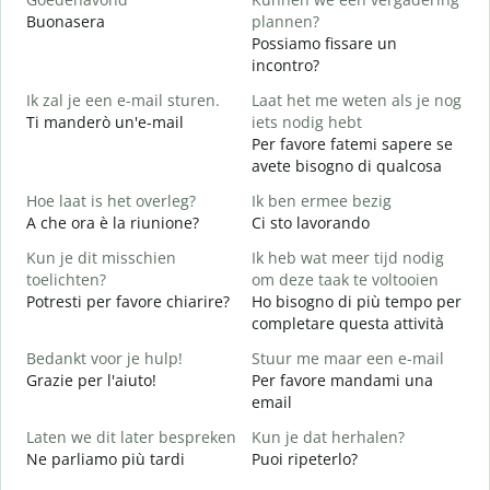
Buonasera
plannen?
M
Possiamo fissare un
G
incontro?
Ik zal je een e-mail sturen.
Laat het me weten als je nog
B
Ti manderò un'e-mail
iets nodig hebt
G
Per favore fatemi sapere se
P
avete bisogno di qualcosa
J
Hoe laat is het overleg?
Ik ben ermee bezig
S
A che ora è la riunione?
Ci sto lavorando
T
Kun je dit misschien
Ik heb wat meer tijd nodig
A
toelichten?
om deze taak te voltooien
Potresti per favore chiarire?
Ho bisogno di più tempo per
W
completare questa attività
h
D
Bedankt voor je hulp!
Stuur me maar een e-mail
v
Grazie per l'aiuto!
Per favore mandami una
email
Laten we dit later bespreken
Kun je dat herhalen?
Ne parliamo più tardi
Puoi ripeterlo?