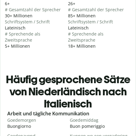
6+
26+
# Gesamtzahl der Sprecher
# Gesamtzahl der Sprecher
30+ Millionen
85+ Millionen
Schriftsystem / Schrift
Schriftsystem / Schrift
Lateinisch
Lateinisch
# Sprechende als
# Sprechende als
Zweitsprache
Zweitsprache
5+ Millionen
18+ Millionen
Häufig gesprochene Sätze
von Niederländisch nach
Italienisch
Slide 1 of 6
Arbeit und tägliche Kommunikation
Goedemorgen
Goedemiddag
H
Buongiorno
Buon pomeriggio
C
Goedenavond
Kunnen we een vergadering
M