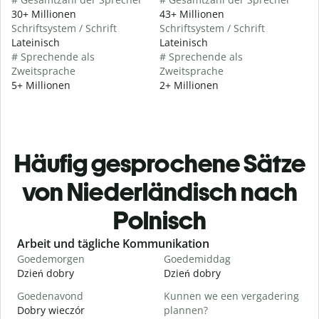
30+ Millionen
43+ Millionen
Schriftsystem / Schrift
Schriftsystem / Schrift
Lateinisch
Lateinisch
# Sprechende als
# Sprechende als
Zweitsprache
Zweitsprache
5+ Millionen
2+ Millionen
Häufig gesprochene Sätze
von Niederländisch nach
Polnisch
Slide 1 of 6
Arbeit und tägliche Kommunikation
Goedemorgen
Goedemiddag
H
Dzień dobry
Dzień dobry
C
Goedenavond
Kunnen we een vergadering
M
Dobry wieczór
plannen?
N