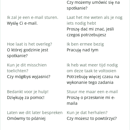
Czy możemy umówić się na
G
spotkanie?
Ik zal je een e-mail sturen.
Laat het me weten als je nog
D
Wyślę Ci e-mail.
iets nodig hebt
G
Proszę dać mi znać, jeśli
N
czegoś potrzebujesz
J
Hoe laat is het overleg?
Ik ben ermee bezig
T
O której godzinie jest
Pracuję nad tym
spotkanie?
T
D
Kun je dit misschien
Ik heb wat meer tijd nodig
toelichten?
om deze taak te voltooien
W
Czy mógłbyś wyjaśnić?
Potrzebuję więcej czasu na
h
wykonanie tego zadania
G
Bedankt voor je hulp!
Stuur me maar een e-mail
Dziękuję za pomoc!
Proszę o przesłanie mi e-
maila
Laten we dit later bespreken
Kun je dat herhalen?
Omówmy to później
Czy możesz to powtórzyć?