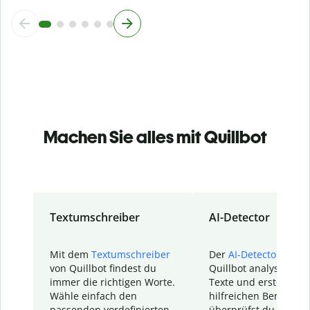
Machen Sie alles mit Quillbot
Textumschreiber
AI-Detector
Mit dem
Textumschreiber
Der
AI-Detector
von
von Quillbot findest du
Quillbot analysiert d
immer die richtigen Worte.
Texte und erstellt ei
Wähle einfach den
hilfreichen Bericht. S
passenden vordefinierten
überprüfst du schnel