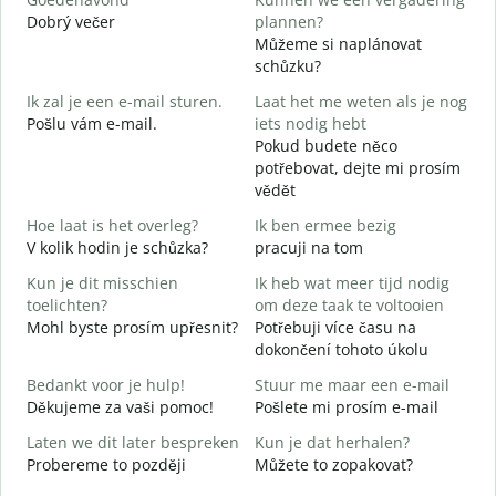
Dobrý večer
plannen?
j
Můžeme si naplánovat
G
schůzku?
Ik zal je een e-mail sturen.
Laat het me weten als je nog
D
Pošlu vám e-mail.
iets nodig hebt
G
Pokud budete něco
n
potřebovat, dejte mi prosím
vědět
J
A
Hoe laat is het overleg?
Ik ben ermee bezig
V kolik hodin je schůzka?
pracuji na tom
T
Kun je dit misschien
Ik heb wat meer tijd nodig
toelichten?
om deze taak te voltooien
W
Mohl byste prosím upřesnit?
Potřebuji více času na
h
dokončení tohoto úkolu
K
Bedankt voor je hulp!
Stuur me maar een e-mail
Děkujeme za vaši pomoc!
Pošlete mi prosím e-mail
Laten we dit later bespreken
Kun je dat herhalen?
Probereme to později
Můžete to zopakovat?