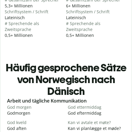
5,3+ Millionen
6+ Millionen
Schriftsystem / Schrift
Schriftsystem / Schrift
Lateinisch
Lateinisch
# Sprechende als
# Sprechende als
Zweitsprache
Zweitsprache
0,5+ Millionen
0,5+ Millionen
Häufig gesprochene Sätze
von Norwegisch nach
Dänisch
Slide 1 of 6
Arbeit und tägliche Kommunikation
God morgen
God ettermiddag
H
Godmorgen
God eftermiddag
H
God kveld
Kan vi avtale et møte?
J
God aften
Kan vi planlægge et møde?
M