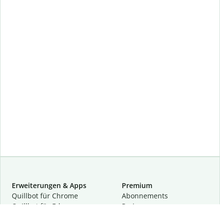
Erweiterungen & Apps
Premium
Quillbot für Chrome
Abon­ne­ments
Quillbot für Edge
Preise
Quillbot für Safari
Für Teams