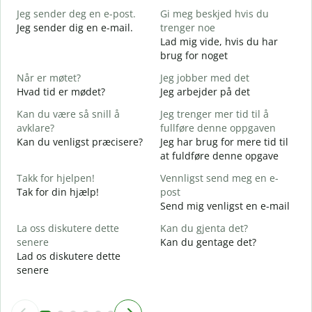
Jeg sender deg en e-post.
Gi meg beskjed hvis du
G
Jeg sender dig en e-mail.
trenger noe
G
Lad mig vide, hvis du har
D
brug for noget
D
Når er møtet?
Jeg jobber med det
J
Hvad tid er mødet?
Jeg arbejder på det
J
Kan du være så snill å
Jeg trenger mer tid til å
A
avklare?
fullføre denne oppgaven
F
Kan du venligst præcisere?
Jeg har brug for mere tid til
at fuldføre denne opgave
H
h
Takk for hjelpen!
Vennligst send meg en e-
H
Tak for din hjælp!
post
Send mig venligst en e-mail
La oss diskutere dette
Kan du gjenta det?
senere
Kan du gentage det?
Lad os diskutere dette
senere