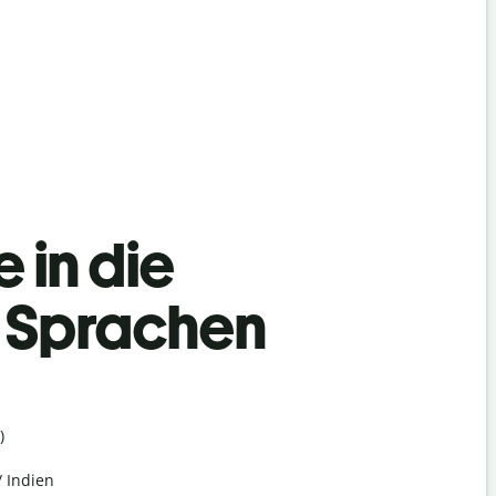
 in die
h Sprachen
)
/ Indien