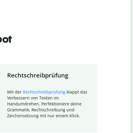
bot
Rechtschreibprüfung
Textzu
Mit der
Rechtschreibprüfung
klappt das
Mithilfe de
Verbessern von Texten im
Quillbot ka
Handumdrehen. Perfektioniere deine
Überblick ü
Grammatik, Rechtschreibung und
So wird das
Zeichensetzung mit nur einem Klick.
Forschungsa
E-Mails zum