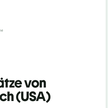
he
ätze von
sch (USA)
Begrüß