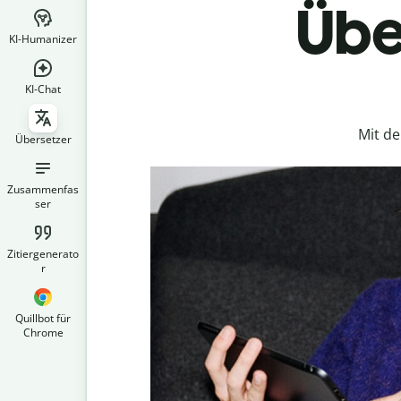
Übe
KI-Humanizer
KI-Chat
Mit d
Übersetzer
Zusammenfas
ser
Zitiergenerato
r
Quillbot für
Chrome