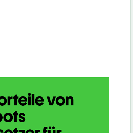
orteile von
bots
etzer für