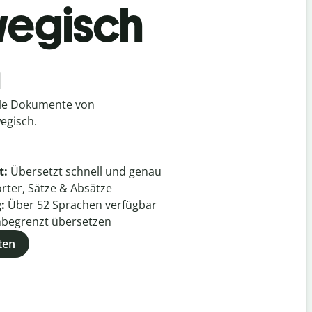
wegisch
h
lle Dokumente von
egisch.
t:
Übersetzt schnell und genau
rter, Sätze & Absätze
g:
Über
52
Sprachen verfügbar
begrenzt übersetzen
ten