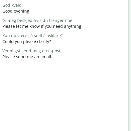
God kveld
Hei / Hei
Good evening
Hello / Hi
Gi meg beskjed hvis du trenger noe
Hvordan h
Please let me know if you need anything
How are y
Kan du være så snill å avklare?
Du er vel
Could you please clarify?
You're we
Vennligst send meg en e-post
Unnskyld 
Please send me an email
Excuse me 
Hvor er de
Where is t