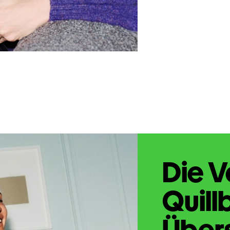
Die V
Quill
Übers