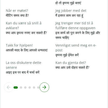
आ
हो तो कृपया मुझे बताएं
J
Når er møtet?
Jeg jobber med det
हा
मीटिंग समय क्या है?
मैं इसपर काम कर रहा हूं
A
Kan du være så snill å
Jeg trenger mer tid til å
अ
avklare?
fullføre denne oppgaven
क्या आप कृपया स्पष्ट कर सकते हैं?
इस कार्य को पूरा करने के लिए मुझे और
H
समय चाहिए
h
न
Takk for hjelpen!
Vennligst send meg en e-
आपकी मदद के लिए आपको धन्यवाद!
post
कृपया मुझे ईमेल करें
La oss diskutere dette
Kan du gjenta det?
senere
क्या आप उसे दोहरा सकते हैं?
आइए इस पर बाद में चर्चा करें