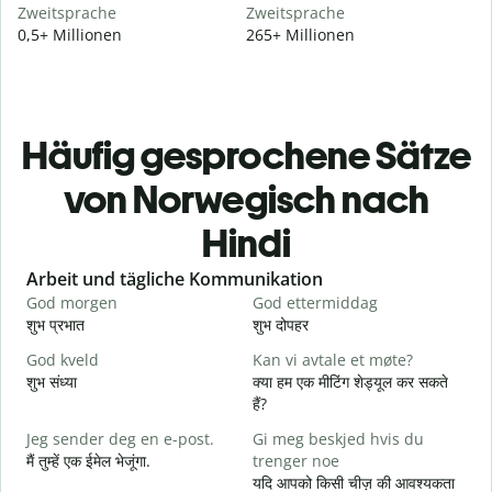
Zweitsprache
Zweitsprache
0,5+ Millionen
265+ Millionen
Häufig gesprochene Sätze
von Norwegisch nach
Hindi
Slide 1 of 6
Arbeit und tägliche Kommunikation
God morgen
God ettermiddag
H
शुभ प्रभात
शुभ दोपहर
ह
God kveld
Kan vi avtale et møte?
J
शुभ संध्या
क्या हम एक मीटिंग शेड्यूल कर सकते
म
हैं?
G
Jeg sender deg en e-post.
Gi meg beskjed hvis du
स
मैं तुम्हें एक ईमेल भेजूंगा.
trenger noe
D
यदि आपको किसी चीज़ की आवश्यकता