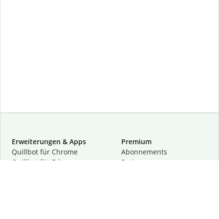
Erweiterungen & Apps
Premium
Quillbot für Chrome
Abon­ne­ments
Quillbot für Edge
Preise
Quillbot für Safari
Für Teams
Quillbot für Android
Partnerprogramm
Quillbot für iOS
Demo anfragen
Quillbot für Windows
Quillbot für macOS