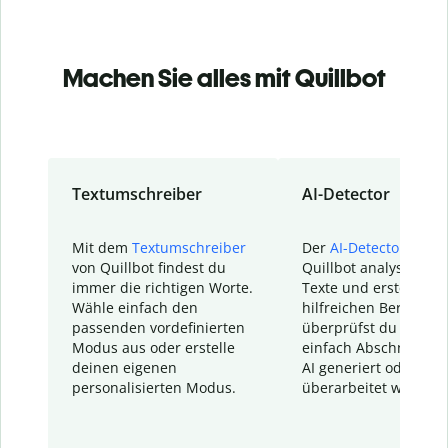
Machen Sie alles mit Quillbot
Textumschreiber
AI-Detector
Mit dem
Textumschreiber
Der
AI-Detector
von
von Quillbot findest du
Quillbot analysiert d
immer die richtigen Worte.
Texte und erstellt ei
Wähle einfach den
hilfreichen Bericht. S
passenden vordefinierten
überprüfst du schnel
Modus aus oder erstelle
einfach Abschnitte, d
deinen eigenen
AI generiert oder
personalisierten Modus.
überarbeitet wurden.