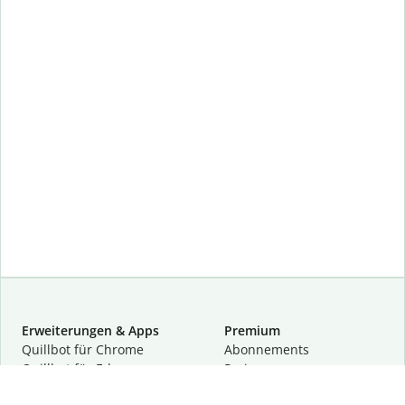
Erweiterungen & Apps
Premium
Quillbot für Chrome
Abon­ne­ments
Quillbot für Edge
Preise
Quillbot für Safari
Für Teams