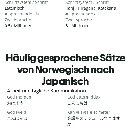
Schriftsystem / Schrift
Schriftsystem / Schrift
Lateinisch
Kanji, Hiragana, Katakana
# Sprechende als
# Sprechende als
Zweitsprache
Zweitsprache
0,5+ Millionen
3+ Millionen
Häufig gesprochene Sätze
von Norwegisch nach
Japanisch
Slide 1 of 6
Arbeit und tägliche Kommunikation
God morgen
God ettermiddag
H
おはよう
こんにちは
God kveld
Kan vi avtale et møte?
J
こんばんは
会議をスケジュールできます
か?
G