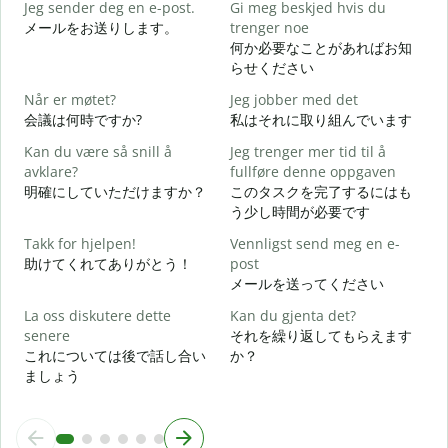
Jeg sender deg en e-post.
Gi meg beskjed hvis du
メールをお送りします。
trenger noe
何か必要なことがあればお知
D
らせください
Når er møtet?
Jeg jobber med det
J
会議は何時ですか?
私はそれに取り組んでいます
Kan du være så snill å
Jeg trenger mer tid til å
A
avklare?
fullføre denne oppgaven
明確にしていただけますか？
このタスクを完了するにはも
う少し時間が必要です
H
h
Takk for hjelpen!
Vennligst send meg en e-
助けてくれてありがとう！
post
メールを送ってください
La oss diskutere dette
Kan du gjenta det?
senere
それを繰り返してもらえます
これについては後で話し合い
か？
ましょう