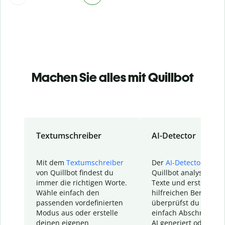
Machen Sie alles mit Quillbot
Textumschreiber
AI-Detector
Mit dem
Textumschreiber
Der
AI-Detector
von
von Quillbot findest du
Quillbot analysiert d
immer die richtigen Worte.
Texte und erstellt ei
Wähle einfach den
hilfreichen Bericht. S
passenden vordefinierten
überprüfst du schnel
Modus aus oder erstelle
einfach Abschnitte, d
deinen eigenen
AI generiert oder