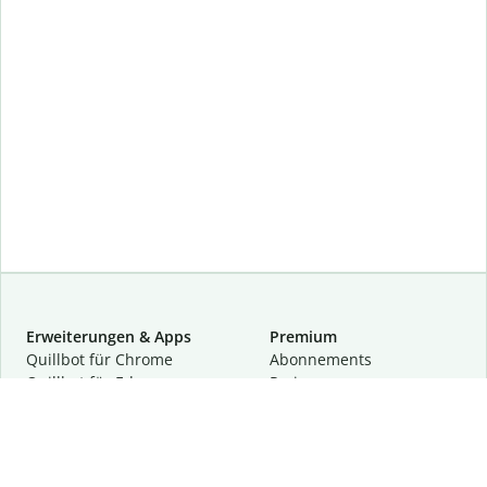
Erweiterungen & Apps
Premium
Quillbot für Chrome
Abon­ne­ments
Quillbot für Edge
Preise
Quillbot für Safari
Für Teams
Quillbot für Android
Partnerprogramm
Quillbot für iOS
Demo anfragen
Quillbot für Windows