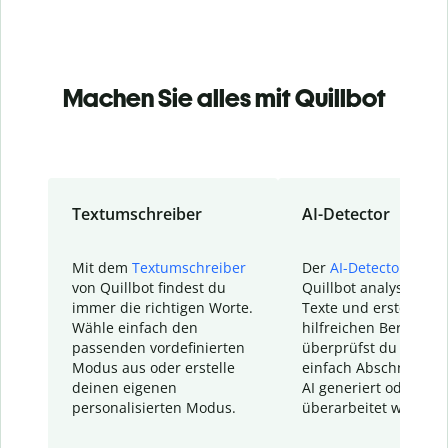
Machen Sie alles mit Quillbot
Textumschreiber
AI-Detector
Mit dem
Textumschreiber
Der
AI-Detector
von
von Quillbot findest du
Quillbot analysiert d
immer die richtigen Worte.
Texte und erstellt ei
Wähle einfach den
hilfreichen Bericht. S
passenden vordefinierten
überprüfst du schnel
Modus aus oder erstelle
einfach Abschnitte, d
deinen eigenen
AI generiert oder
personalisierten Modus.
überarbeitet wurden.