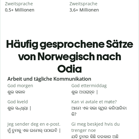
Zweitsprache
Zweitsprache
0,5+ Millionen
3,6+ Millionen
Häufig gesprochene Sätze
von Norwegisch nach
Odia
Slide 1 of 6
Arbeit und tägliche Kommunikation
God morgen
God ettermiddag
H
ଶୁଭ ସକାଳ
ଶୁଭ ଅପରାହ୍ନ |
ନ
God kveld
Kan vi avtale et møte?
J
ଶୁଭ ସନ୍ଧ୍ୟା |
ଆମେ ଏକ ସଭା ସ୍ଥିର କରିପାରିବା
ମ
କି?
G
Jeg sender deg en e-post.
Gi meg beskjed hvis du
ଶ
ମୁଁ ତୁମକୁ ଏକ ଇମେଲ୍ ପଠାଇବି |
trenger noe
D
ଯଦି ତୁମର କିଛି ଦରକାର ଅଛି