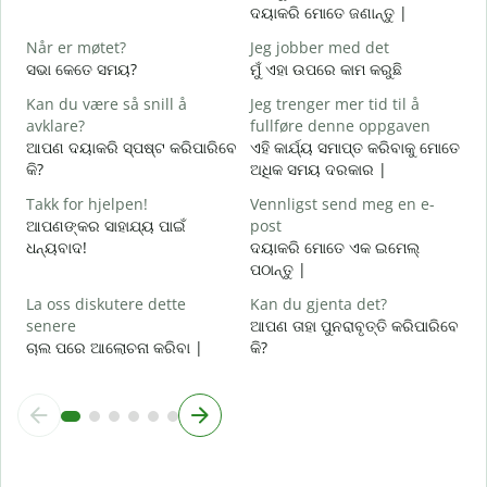
ଦୟାକରି ମୋତେ ଜଣାନ୍ତୁ |
J
Når er møtet?
Jeg jobber med det
ହ
ସଭା କେତେ ସମୟ?
ମୁଁ ଏହା ଉପରେ କାମ କରୁଛି
A
Kan du være så snill å
Jeg trenger mer tid til å
ବ
avklare?
fullføre denne oppgaven
ଆପଣ ଦୟାକରି ସ୍ପଷ୍ଟ କରିପାରିବେ
ଏହି କାର୍ଯ୍ୟ ସମାପ୍ତ କରିବାକୁ ମୋତେ
H
କି?
ଅଧିକ ସମୟ ଦରକାର |
h
ନ
Takk for hjelpen!
Vennligst send meg en e-
ଆପଣଙ୍କର ସାହାଯ୍ୟ ପାଇଁ
post
ଧନ୍ୟବାଦ!
ଦୟାକରି ମୋତେ ଏକ ଇମେଲ୍
ପଠାନ୍ତୁ |
La oss diskutere dette
Kan du gjenta det?
senere
ଆପଣ ତାହା ପୁନରାବୃତ୍ତି କରିପାରିବେ
ଚାଲ ପରେ ଆଲୋଚନା କରିବା |
କି?