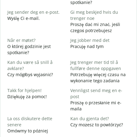
spotkanie?
G
Jeg sender deg en e-post.
Gi meg beskjed hvis du
D
Wyślę Ci e-mail.
trenger noe
D
Proszę dać mi znać, jeśli
N
czegoś potrzebujesz
J
Når er møtet?
Jeg jobber med det
T
O której godzinie jest
Pracuję nad tym
spotkanie?
A
D
Kan du være så snill å
Jeg trenger mer tid til å
avklare?
fullføre denne oppgaven
H
Czy mógłbyś wyjaśnić?
Potrzebuję więcej czasu na
h
wykonanie tego zadania
G
Takk for hjelpen!
Vennligst send meg en e-
Dziękuję za pomoc!
post
Proszę o przesłanie mi e-
maila
La oss diskutere dette
Kan du gjenta det?
senere
Czy możesz to powtórzyć?
Omówmy to później