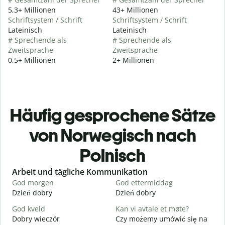
5,3+ Millionen
43+ Millionen
Schriftsystem / Schrift
Schriftsystem / Schrift
Lateinisch
Lateinisch
# Sprechende als
# Sprechende als
Zweitsprache
Zweitsprache
0,5+ Millionen
2+ Millionen
Häufig gesprochene Sätze
von Norwegisch nach
Polnisch
Slide 1 of 6
Arbeit und tägliche Kommunikation
God morgen
God ettermiddag
H
Dzień dobry
Dzień dobry
C
God kveld
Kan vi avtale et møte?
J
Dobry wieczór
Czy możemy umówić się na
N