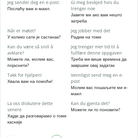
Jeg sender deg en e-post.
Gi meg beskjed hvis du
Д
Послаћу вам е-маил.
trenger noe
D
Јавите ми ако вам нешто
Н
затреба
J
Når er møtet?
Jeg jobber med det
Д
У колико сати је састанак?
Радим на томе
A
Kan du være så snill å
Jeg trenger mer tid til å
avklare?
fullføre denne oppgaven
Можете ли, молим вас,
Треба ми више времена да
појаснити?
завршим овај задатак
H
h
Takk for hjelpen!
Vennligst send meg en e-
Г
Хвала вам на помоћи!
post
Молим вас пошаљите ми е-
маил
La oss diskutere dette
Kan du gjenta det?
senere
Можете ли то поновити?
Хајде да разговарамо о томе
касније