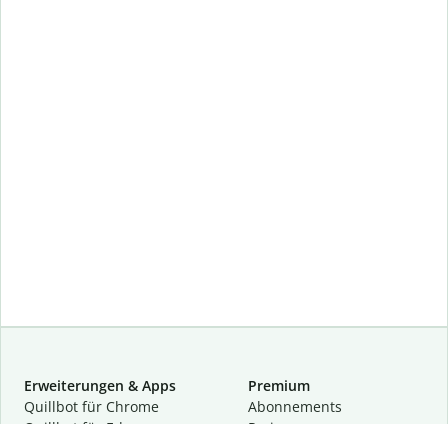
Erweiterungen & Apps
Premium
Quillbot für Chrome
Abon­ne­ments
Quillbot für Edge
Preise