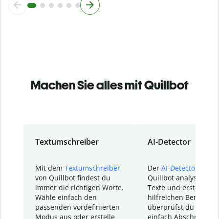
Machen Sie alles mit Quillbot
Textumschreiber
AI-Detector
Mit dem
Textumschreiber
Der
AI-Detector
von
von Quillbot findest du
Quillbot analysiert d
immer die richtigen Worte.
Texte und erstellt ei
Wähle einfach den
hilfreichen Bericht. S
passenden vordefinierten
überprüfst du schnel
Modus aus oder erstelle
einfach Abschnitte, d