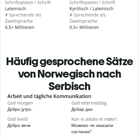
Schriftsystem / Schrift
Schriftsystem / Schrift
Lateinisch
Kyrillisch / Lateinisch
# Sprechende als
# Sprechende als
Zweitsprache
Zweitsprache
0,5+ Millionen
0,5+ Millionen
Häufig gesprochene Sätze
von Norwegisch nach
Serbisch
Slide 1 of 6
Arbeit und tägliche Kommunikation
God morgen
God ettermiddag
H
Добро јутро
Добар дан
З
God kveld
Kan vi avtale et møte?
J
Добро вече
Можемо ли заказати
З
састанак?
G