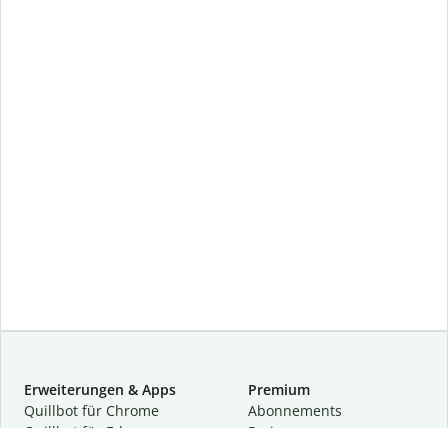
Erweiterungen & Apps
Premium
Quillbot für Chrome
Abon­ne­ments
Quillbot für Edge
Preise