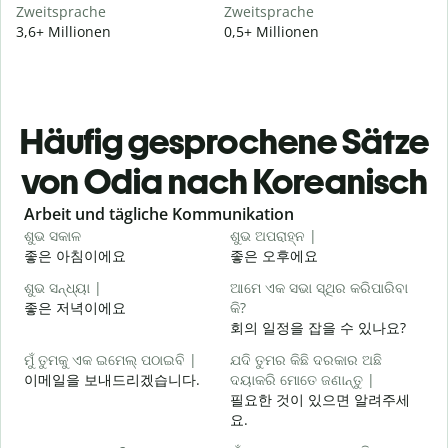
Zweitsprache
Zweitsprache
3,6+ Millionen
0,5+ Millionen
Häufig gesprochene Sätze
von Odia nach Koreanisch
Slide 1 of 6
Arbeit und tägliche Kommunikation
ଶୁଭ ସକାଳ
ଶୁଭ ଅପରାହ୍ନ |
ନ
좋은 아침이에요
좋은 오후에요
ଶୁଭ ସନ୍ଧ୍ୟା |
ଆମେ ଏକ ସଭା ସ୍ଥିର କରିପାରିବା
ମ
좋은 저녁이에요
କି?
회의 일정을 잡을 수 있나요?
ଶ
ମୁଁ ତୁମକୁ ଏକ ଇମେଲ୍ ପଠାଇବି |
ଯଦି ତୁମର କିଛି ଦରକାର ଅଛି
이메일을 보내드리겠습니다.
ଦୟାକରି ମୋତେ ଜଣାନ୍ତୁ |
필요한 것이 있으면 알려주세
요.
ହ