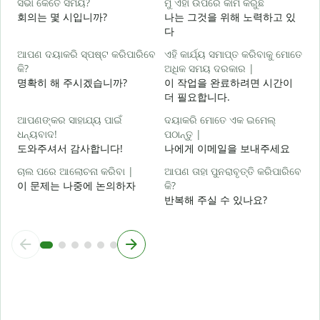
ସଭା କେତେ ସମୟ?
ମୁଁ ଏହା ଉପରେ କାମ କରୁଛି
회의는 몇 시입니까?
나는 그것을 위해 노력하고 있
다
ବ
ଆପଣ ଦୟାକରି ସ୍ପଷ୍ଟ କରିପାରିବେ
ଏହି କାର୍ଯ୍ୟ ସମାପ୍ତ କରିବାକୁ ମୋତେ
କି?
ଅଧିକ ସମୟ ଦରକାର |
ନ
명확히 해 주시겠습니까?
이 작업을 완료하려면 시간이
더 필요합니다.
ଆପଣଙ୍କର ସାହାଯ୍ୟ ପାଇଁ
ଦୟାକରି ମୋତେ ଏକ ଇମେଲ୍
ଧନ୍ୟବାଦ!
ପଠାନ୍ତୁ |
도와주셔서 감사합니다!
나에게 이메일을 보내주세요
ଚାଲ ପରେ ଆଲୋଚନା କରିବା |
ଆପଣ ତାହା ପୁନରାବୃତ୍ତି କରିପାରିବେ
이 문제는 나중에 논의하자
କି?
반복해 주실 수 있나요?