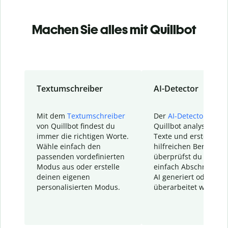
Machen Sie alles mit Quillbot
Textumschreiber
AI-Detector
Mit dem
Textumschreiber
Der
AI-Detector
von
von Quillbot findest du
Quillbot analysiert d
immer die richtigen Worte.
Texte und erstellt ei
Wähle einfach den
hilfreichen Bericht. S
passenden vordefinierten
überprüfst du schnel
Modus aus oder erstelle
einfach Abschnitte, d
deinen eigenen
AI generiert oder
personalisierten Modus.
überarbeitet wurden.