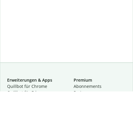
Erweiterungen & Apps
Premium
Quillbot für Chrome
Abon­ne­ments
Quillbot für Edge
Preise
Quillbot für Safari
Für Teams
Quillbot für Android
Partnerprogramm
Quillbot für iOS
Demo anfragen
Quillbot für Windows
Quillbot für macOS
Quillbot für Word