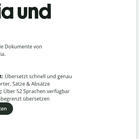
ia und
lle Dokumente von
ia.
t:
Übersetzt schnell und genau
rter, Sätze & Absätze
g:
Über
52
Sprachen verfügbar
begrenzt übersetzen
ten