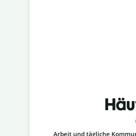
Häu
Slide 1 of 6
Arbeit und tägliche Kommu