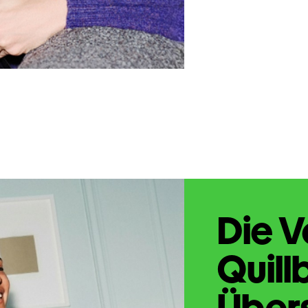
Die V
Quill
Übers