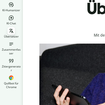
Üb
KI-Humanizer
KI-Chat
Mit d
Übersetzer
Zusammenfas
ser
Zitiergenerato
r
Quillbot für
Chrome