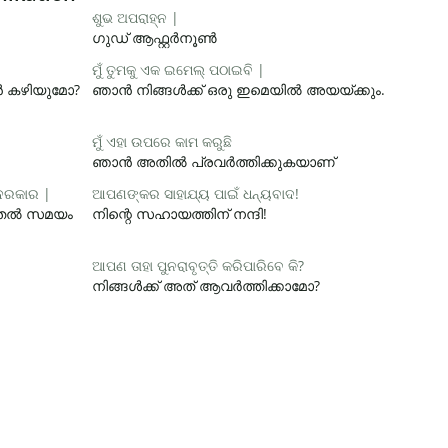
ଶୁଭ ଅପରାହ୍ନ |
ഗുഡ് ആഫ്റ്റർനൂൺ
ମୁଁ ତୁମକୁ ଏକ ଇମେଲ୍ ପଠାଇବି |
ാൻ കഴിയുമോ?
ഞാൻ നിങ്ങൾക്ക് ഒരു ഇമെയിൽ അയയ്ക്കും.
ମୁଁ ଏହା ଉପରେ କାମ କରୁଛି
ഞാൻ അതിൽ പ്രവർത്തിക്കുകയാണ്
 ଦରକାର |
ଆପଣଙ୍କର ସାହାଯ୍ୟ ପାଇଁ ଧନ୍ୟବାଦ!
ൂടുതൽ സമയം
നിന്റെ സഹായത്തിന് നന്ദി!
ଆପଣ ତାହା ପୁନରାବୃତ୍ତି କରିପାରିବେ କି?
നിങ്ങൾക്ക് അത് ആവർത്തിക്കാമോ?