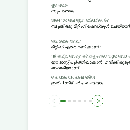
ଶୁଭ ସକାଳ
സുപ്രഭാതം
ଆମେ ଏକ ସଭା ସ୍ଥିର କରିପାରିବା କି?
നമുക്ക് ഒരു മീറ്റിംഗ് ഷെഡ്യൂൾ ചെയ്യ
ସଭା କେତେ ସମୟ?
മീറ്റിംഗ് എത്ര മണിക്കാണ്?
ଏହି କାର୍ଯ୍ୟ ସମାପ୍ତ କରିବାକୁ ମୋତେ ଅଧିକ ସମୟ
ഈ ടാസ്ക് പൂർത്തിയാക്കാൻ എനിക്ക് ക
ആവശ്യമാണ്
ଚାଲ ପରେ ଆଲୋଚନା କରିବା |
ഇത് പിന്നീട് ചർച്ച ചെയ്യാം