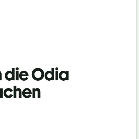
n die Odia
achen