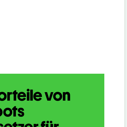
orteile von
bots
etzer für