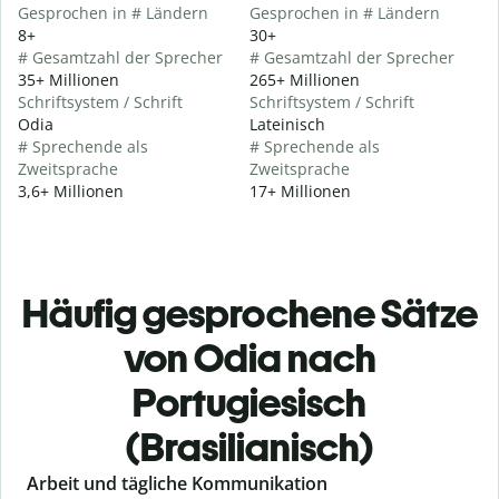
Gesprochen in # Ländern
Gesprochen in # Ländern
8+
30+
# Gesamtzahl der Sprecher
# Gesamtzahl der Sprecher
35+ Millionen
265+ Millionen
Schriftsystem / Schrift
Schriftsystem / Schrift
Odia
Lateinisch
# Sprechende als
# Sprechende als
Zweitsprache
Zweitsprache
3,6+ Millionen
17+ Millionen
Häufig gesprochene Sätze
von Odia nach
Portugiesisch
(Brasilianisch)
Slide 1 of 6
Arbeit und tägliche Kommunikation