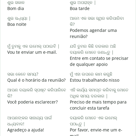
ଶୁଭ ସକାଳ
ଶୁଭ ଅପରାହ୍ନ |
ନ
Bom dia
Boa tarde
O
ଶୁଭ ସନ୍ଧ୍ୟା |
ଆମେ ଏକ ସଭା ସ୍ଥିର କରିପାରିବା
ମ
Boa noite
କି?
Podemos agendar uma
ଶ
reunião?
B
ମୁଁ ତୁମକୁ ଏକ ଇମେଲ୍ ପଠାଇବି |
ଯଦି ତୁମର କିଛି ଦରକାର ଅଛି
Vou te enviar um e-mail.
ଦୟାକରି ମୋତେ ଜଣାନ୍ତୁ |
D
Entre em contato se precisar
de qualquer apoio
ହ
S
ସଭା କେତେ ସମୟ?
ମୁଁ ଏହା ଉପରେ କାମ କରୁଛି
Qual é o horário da reunião?
Estou trabalhando nisso
ବ
A
ଆପଣ ଦୟାକରି ସ୍ପଷ୍ଟ କରିପାରିବେ
ଏହି କାର୍ଯ୍ୟ ସମାପ୍ତ କରିବାକୁ ମୋତେ
କି?
ଅଧିକ ସମୟ ଦରକାର |
ନ
Você poderia esclarecer?
Preciso de mais tempo para
O
concluir esta tarefa
p
ଆପଣଙ୍କର ସାହାଯ୍ୟ ପାଇଁ
ଦୟାକରି ମୋତେ ଏକ ଇମେଲ୍
ଧନ୍ୟବାଦ!
ପଠାନ୍ତୁ |
Agradeço a ajuda!
Por favor, envie-me um e-
mail