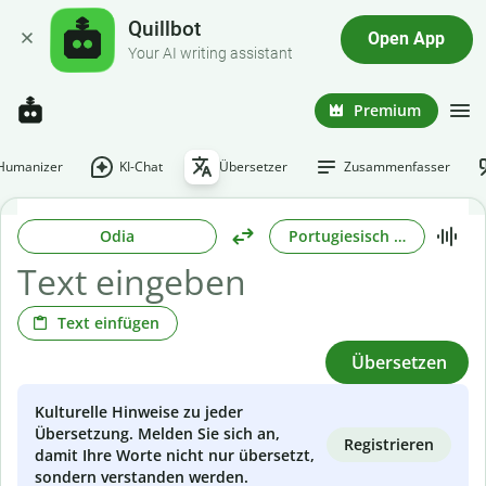
Quillbot
Open App
Your AI writing assistant
Premium
-Humanizer
KI-Chat
Übersetzer
Zusammenfasser
Odia
Portugiesisch (Brasilianisc
Text einfügen
Übersetzen
Kulturelle Hinweise zu jeder
Übersetzung. Melden Sie sich an,
Registrieren
damit Ihre Worte nicht nur übersetzt,
sondern verstanden werden.