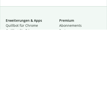
Erweiterungen & Apps
Premium
Quillbot für Chrome
Abon­ne­ments
Quillbot für Edge
Preise
Quillbot für Safari
Für Teams
Quillbot für Android
Partnerprogramm
Quillbot für iOS
Demo anfragen
Quillbot für Windows
Quillbot für macOS
Quillbot für Word
Tools
Unternehmen
Schreibhilfen
Über uns
Textkorrektur
Privatsphäre & Sicherheit
Zitieren und Originalität
Karriere
KI-Tools
Hilfe
Kontakt
Ressourcen