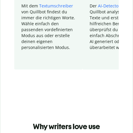
Mit dem
Textumschreiber
Der
AI-Detector
von
von Quillbot findest du
Quillbot analysiert d
immer die richtigen Worte.
Texte und erstellt ei
Wähle einfach den
hilfreichen Bericht. S
passenden vordefinierten
überprüfst du schnel
Modus aus oder erstelle
einfach Abschnitte, d
deinen eigenen
AI generiert oder
personalisierten Modus.
überarbeitet wurden.
Why writers love use