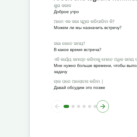
ଶୁଭ ସକାଳ
Доброе утро
ଆମେ ଏକ ସଭା ସ୍ଥିର କରିପାରିବା କି?
Можем ли мы назначить встречу?
ସଭା କେତେ ସମୟ?
В какое время встреча?
ଏହି କାର୍ଯ୍ୟ ସମାପ୍ତ କରିବାକୁ ମୋତେ ଅଧିକ ସମୟ
Мне нужно больше времени, чтобы выпо
задачу
ଚାଲ ପରେ ଆଲୋଚନା କରିବା |
Давай обсудим это позже