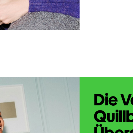
Die V
Quill
Übers