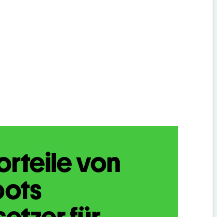
orteile von
bots
etzer für