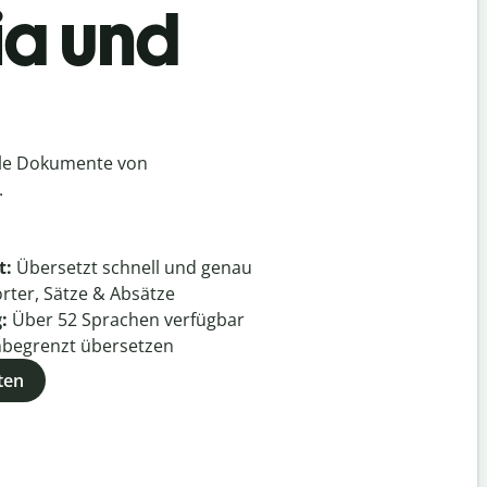
ia und
lle Dokumente von
.
t:
Übersetzt schnell und genau
rter, Sätze & Absätze
g:
Über
52
Sprachen verfügbar
begrenzt übersetzen
ten