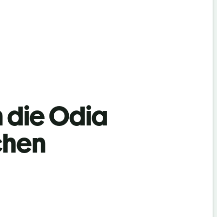
n die Odia
chen