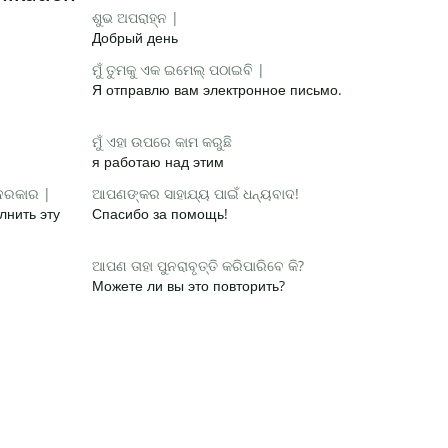
ଶୁଭ ଅପରାହ୍ନ |
Добрый день
ମୁଁ ତୁମକୁ ଏକ ଇମେଲ୍ ପଠାଇବି |
Я отправлю вам электронное письмо.
ମୁଁ ଏହା ଉପରେ କାମ କରୁଛି
я работаю над этим
 ଦରକାର |
ଆପଣଙ୍କର ସାହାଯ୍ୟ ପାଇଁ ଧନ୍ୟବାଦ!
лнить эту
Спасибо за помощь!
ଆପଣ ତାହା ପୁନରାବୃତ୍ତି କରିପାରିବେ କି?
Можете ли вы это повторить?