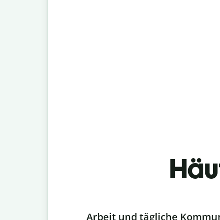
Häu
Slide 1 of 6
Arbeit und tägliche Kommu