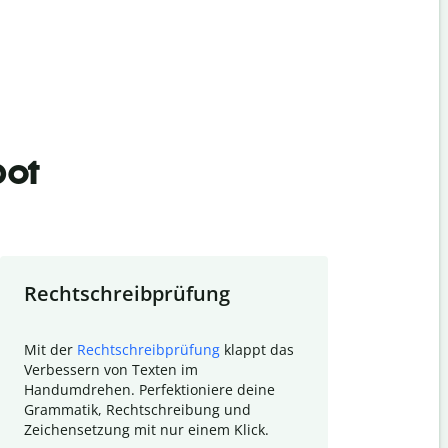
bot
Rechtschreibprüfung
Textzu
Mit der
Rechtschreibprüfung
klappt das
Mithilfe de
Verbessern von Texten im
Quillbot ka
Handumdrehen. Perfektioniere deine
Überblick ü
Grammatik, Rechtschreibung und
So wird das
Zeichensetzung mit nur einem Klick.
Forschungsa