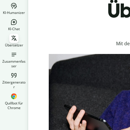
Üb
KI-Humanizer
KI-Chat
Mit d
Übersetzer
Zusammenfas
ser
Zitiergenerato
r
Quillbot für
Chrome