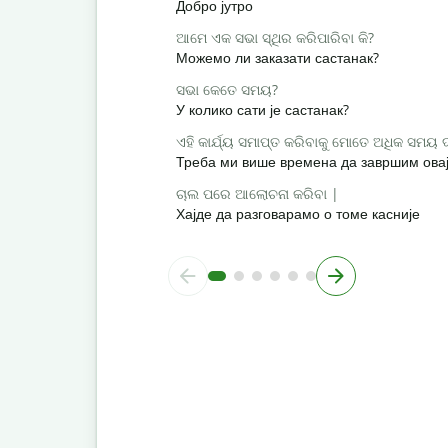
Добро јутро
ଆମେ ଏକ ସଭା ସ୍ଥିର କରିପାରିବା କି?
Можемо ли заказати састанак?
ସଭା କେତେ ସମୟ?
У колико сати је састанак?
ଏହି କାର୍ଯ୍ୟ ସମାପ୍ତ କରିବାକୁ ମୋତେ ଅଧିକ ସମୟ
Треба ми више времена да завршим овај
ଚାଲ ପରେ ଆଲୋଚନା କରିବା |
Хајде да разговарамо о томе касније