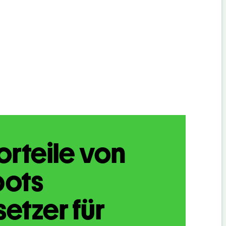
orteile von
bots
etzer für