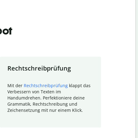
bot
Rechtschreibprüfung
Textzu
Mit der
Rechtschreibprüfung
klappt das
Mithilfe de
Verbessern von Texten im
Quillbot ka
Handumdrehen. Perfektioniere deine
Überblick ü
Grammatik, Rechtschreibung und
So wird das
Zeichensetzung mit nur einem Klick.
Forschungsa
E-Mails zum