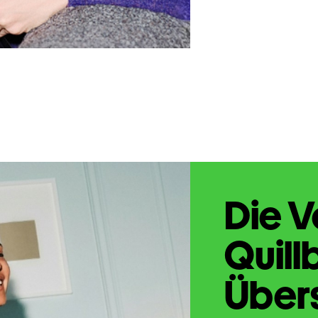
Die V
Quill
Übers