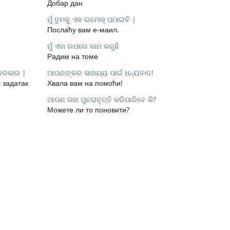
Добар дан
ମୁଁ ତୁମକୁ ଏକ ଇମେଲ୍ ପଠାଇବି |
Послаћу вам е-маил.
ମୁଁ ଏହା ଉପରେ କାମ କରୁଛି
Радим на томе
 ଦରକାର |
ଆପଣଙ୍କର ସାହାଯ୍ୟ ପାଇଁ ଧନ୍ୟବାଦ!
 задатак
Хвала вам на помоћи!
ଆପଣ ତାହା ପୁନରାବୃତ୍ତି କରିପାରିବେ କି?
Можете ли то поновити?