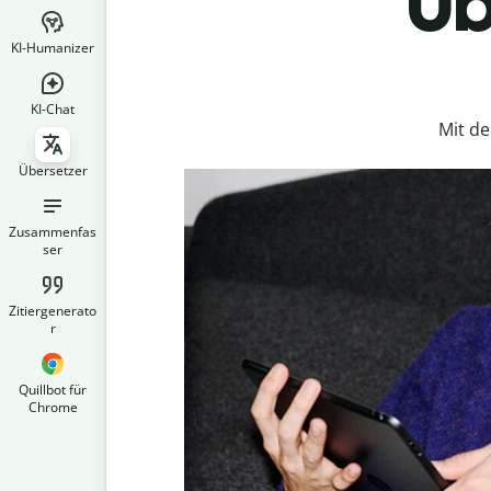
Üb
KI-Humanizer
KI-Chat
Mit d
Übersetzer
Zusammenfas
ser
Zitiergenerato
r
Quillbot für
Chrome