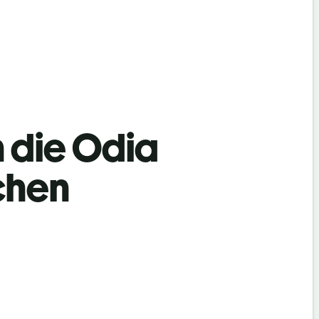
n die Odia
chen