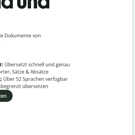
ia und
lle Dokumente von
.
t:
Übersetzt schnell und genau
rter, Sätze & Absätze
g:
Über
52
Sprachen verfügbar
begrenzt übersetzen
ten