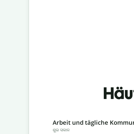
Häu
Slide 1 of 6
Arbeit und tägliche Kommu
ଶୁଭ ସକାଳ