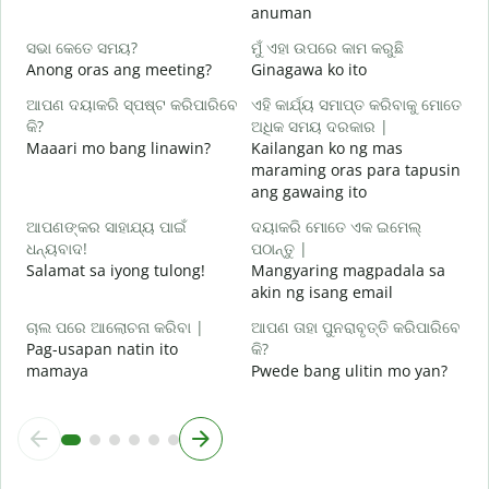
anuman
ହ
O
ସଭା କେତେ ସମୟ?
ମୁଁ ଏହା ଉପରେ କାମ କରୁଛି
Anong oras ang meeting?
Ginagawa ko ito
ବ
ଆପଣ ଦୟାକରି ସ୍ପଷ୍ଟ କରିପାରିବେ
ଏହି କାର୍ଯ୍ୟ ସମାପ୍ତ କରିବାକୁ ମୋତେ
କି?
ଅଧିକ ସମୟ ଦରକାର |
ନ
Maaari mo bang linawin?
Kailangan ko ng mas
S
maraming oras para tapusin
h
ang gawaing ito
ଆପଣଙ୍କର ସାହାଯ୍ୟ ପାଇଁ
ଦୟାକରି ମୋତେ ଏକ ଇମେଲ୍
ଧନ୍ୟବାଦ!
ପଠାନ୍ତୁ |
Salamat sa iyong tulong!
Mangyaring magpadala sa
akin ng isang email
ଚାଲ ପରେ ଆଲୋଚନା କରିବା |
ଆପଣ ତାହା ପୁନରାବୃତ୍ତି କରିପାରିବେ
Pag-usapan natin ito
କି?
mamaya
Pwede bang ulitin mo yan?