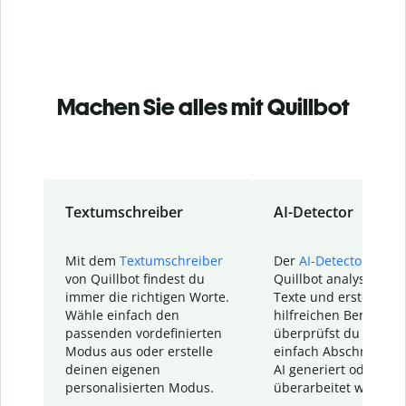
Machen Sie alles mit Quillbot
Textumschreiber
AI-Detector
Mit dem
Textumschreiber
Der
AI-Detector
von
von Quillbot findest du
Quillbot analysiert d
immer die richtigen Worte.
Texte und erstellt ei
Wähle einfach den
hilfreichen Bericht. S
passenden vordefinierten
überprüfst du schnel
Modus aus oder erstelle
einfach Abschnitte, d
deinen eigenen
AI generiert oder
personalisierten Modus.
überarbeitet wurden.