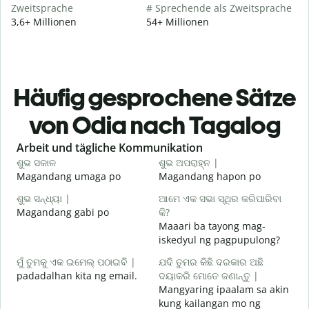
Zweitsprache
# Sprechende als Zweitsprache
3,6+ Millionen
54+ Millionen
Häufig gesprochene Sätze
von Odia nach Tagalog
Slide 1 of 6
Arbeit und tägliche Kommunikation
ଶୁଭ ସକାଳ
ଶୁଭ ଅପରାହ୍ନ |
ନ
Magandang umaga po
Magandang hapon po
H
ଶୁଭ ସନ୍ଧ୍ୟା |
ଆମେ ଏକ ସଭା ସ୍ଥିର କରିପାରିବା
ମ
Magandang gabi po
କି?
A
Maaari ba tayong mag-
ଶ
iskedyul ng pagpupulong?
ମୁଁ ତୁମକୁ ଏକ ଇମେଲ୍ ପଠାଇବି |
ଯଦି ତୁମର କିଛି ଦରକାର ଅଛି
padadalhan kita ng email.
ଦୟାକରି ମୋତେ ଜଣାନ୍ତୁ |
Mangyaring ipaalam sa akin
B
kung kailangan mo ng