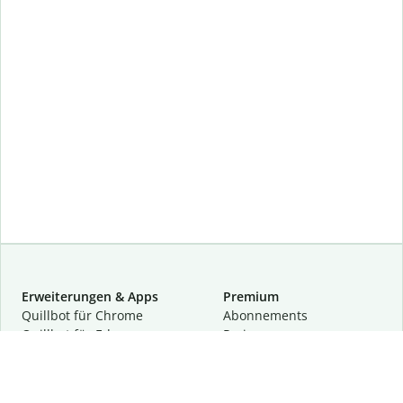
Erweiterungen & Apps
Premium
Quillbot für Chrome
Abon­ne­ments
Quillbot für Edge
Preise
Quillbot für Safari
Für Teams
Quillbot für Android
Partnerprogramm
Quillbot für iOS
Demo anfragen