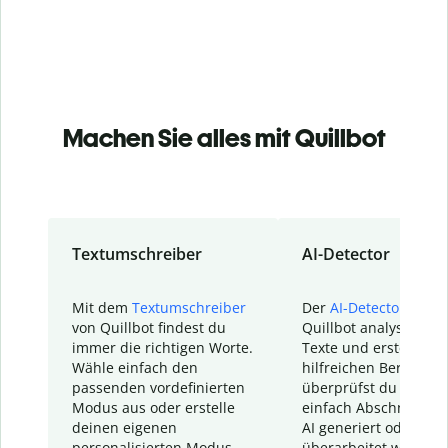
Machen Sie alles mit Quillbot
Textumschreiber
AI-Detector
Mit dem
Textumschreiber
Der
AI-Detector
von
von Quillbot findest du
Quillbot analysiert d
immer die richtigen Worte.
Texte und erstellt ei
Wähle einfach den
hilfreichen Bericht. S
passenden vordefinierten
überprüfst du schnel
Modus aus oder erstelle
einfach Abschnitte, d
deinen eigenen
AI generiert oder
personalisierten Modus.
überarbeitet wurden.