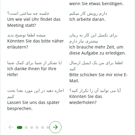
G
wenn Sie etwas benötigen.
ر
دارم رویش کار میکنم
جلسه چه ساعتی است؟
J
Um wie viel Uhr findet das
Ich arbeite daran.
Meeting statt?
ظ
A
برای تکمیل این کار به زمان
میشه لطفا توضیح بدید
Könnten Sie das bitte näher
بیشتری نیاز دارم
erläutern?
Ich brauche mehr Zeit, um
؟
diese Aufgabe zu erledigen.
W
لطفا برای من یک ایمیل ارسال
با تشکر از شما برای کمک شما!
Ich danke Ihnen für Ihre
کنید
Hilfe!
Bitte schicken Sie mir eine E-
Mail.
آیا می توانید آن را تکرار کنید؟
اجازه دهید در این مورد بعدا بحث
کنیم
Könnten Sie das
Lassen Sie uns das später
wiederholen?
besprechen.