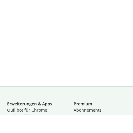
Erweiterungen & Apps
Premium
Quillbot für Chrome
Abon­ne­ments
Quillbot für Edge
Preise
Quillbot für Safari
Für Teams
Quillbot für Android
Partnerprogramm