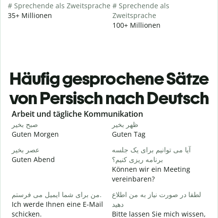
# Sprechende als Zweitsprache
# Sprechende als
35+ Millionen
Zweitsprache
100+ Millionen
Häufig gesprochene Sätze
von Persisch nach Deutsch
Slide 1 of 6
Arbeit und tägliche Kommunikation
م
ظهر بخیر
صبح بخیر
Guten Morgen
Guten Tag
H
ت
آیا می توانیم برای یک جلسه
عصر بخیر
Guten Abend
برنامه ریزی کنیم؟
I
Können wir ein Meeting
ر
vereinbaren?
G
لطفا در صورت نیاز به من اطلاع
من برای شما ایمیل می فرستم.
Ich werde Ihnen eine E-Mail
دهید
د
schicken.
Bitte lassen Sie mich wissen,