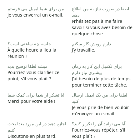
ر
من برای شما ایمیل می فرستم.
لطفا در صورت نیاز به من اطلاع
B
Je vous enverrai un e-mail.
دهید
د
N’hésitez pas à me faire
V
savoir si vous avez besoin de
quelque chose.
ر
O
دارم رویش کار میکنم
جلسه چه ساعتی است؟
À quelle heure a lieu la
J’y travaille.
ظ
réunion ?
A
برای تکمیل این کار به زمان
میشه لطفا توضیح بدید
؟
Pourriez-vous clarifier ce
بیشتری نیاز دارم
O
point, s’il vous plaît ?
J’ai besoin de plus de temps
?
pour terminer cette tâche.
لطفا برای من یک ایمیل ارسال
با تشکر از شما برای کمک شما!
Merci pour votre aide !
کنید
Je vous prie de bien vouloir
m’envoyer un e-mail.
آیا می توانید آن را تکرار کنید؟
اجازه دهید در این مورد بعدا بحث
کنیم
Pourriez-vous répéter, s’il
Discutons-en plus tard.
vous plaît ?