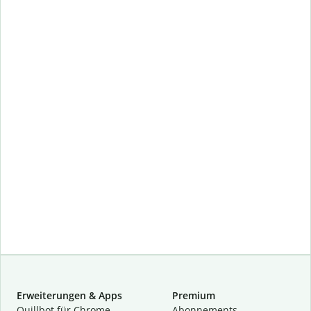
Erweiterungen & Apps
Premium
Quillbot für Chrome
Abon­ne­ments