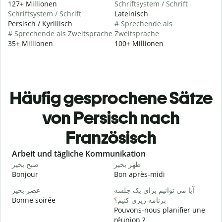
127+ Millionen
Schriftsystem / Schrift
Schriftsystem / Schrift
Lateinisch
Persisch / Kyrillisch
# Sprechende als
# Sprechende als Zweitsprache
Zweitsprache
35+ Millionen
100+ Millionen
Häufig gesprochene Sätze
von Persisch nach
Französisch
Slide 1 of 6
Arbeit und tägliche Kommunikation
م
ظهر بخیر
صبح بخیر
Bonjour
Bon après-midi
B
آیا می توانیم برای یک جلسه
عصر بخیر
Bonne soirée
برنامه ریزی کنیم؟
ت
Pouvons-nous planifier une
J
réunion ?