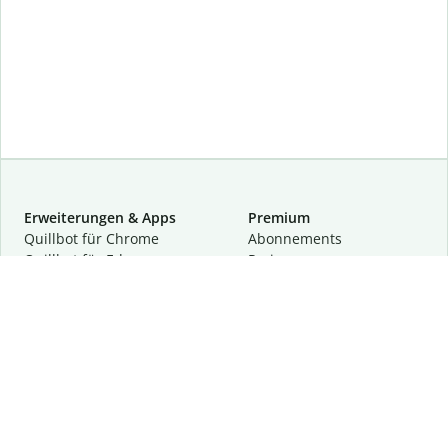
Erweiterungen & Apps
Premium
Quillbot für Chrome
Abon­ne­ments
Quillbot für Edge
Preise
Quillbot für Safari
Für Teams
Quillbot für Android
Partnerprogramm
Quillbot für iOS
Demo anfragen
Quillbot für Windows
Quillbot für macOS
Quillbot für Word
Tools
Unternehmen
Schreibhilfen
Über uns
Textkorrektur
Privatsphäre & Sicherheit