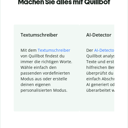
Machen Sie alles mit Quillbot
Textumschreiber
AI-Detector
Mit dem
Textumschreiber
Der
AI-Detector
von
von Quillbot findest du
Quillbot analysiert d
immer die richtigen Worte.
Texte und erstellt ei
Wähle einfach den
hilfreichen Bericht. S
passenden vordefinierten
überprüfst du schnel
Modus aus oder erstelle
einfach Abschnitte, d
deinen eigenen
AI generiert oder
personalisierten Modus.
überarbeitet wurden.