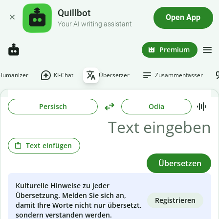
Quillbot
Open App
Your AI writing assistant
Premium
-Humanizer
KI-Chat
Übersetzer
Zusammenfasser
Persisch
Odia
Text einfügen
Übersetzen
Kulturelle Hinweise zu jeder
Übersetzung. Melden Sie sich an,
Registrieren
damit Ihre Worte nicht nur übersetzt,
sondern verstanden werden.