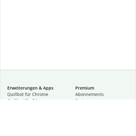
Erweiterungen & Apps
Premium
Quillbot für Chrome
Abon­ne­ments
Quillbot für Edge
Preise
Quillbot für Safari
Für Teams
Quillbot für Android
Partnerprogramm
Quillbot für iOS
Demo anfragen
Quillbot für Windows
Quillbot für macOS