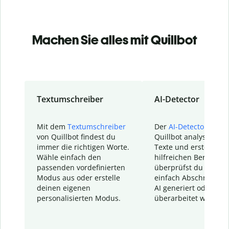
Machen Sie alles mit Quillbot
Textumschreiber
AI-Detector
Mit dem
Textumschreiber
Der
AI-Detector
von
von Quillbot findest du
Quillbot analysiert d
immer die richtigen Worte.
Texte und erstellt ei
Wähle einfach den
hilfreichen Bericht. S
passenden vordefinierten
überprüfst du schnel
Modus aus oder erstelle
einfach Abschnitte, d
deinen eigenen
AI generiert oder
personalisierten Modus.
überarbeitet wurden.