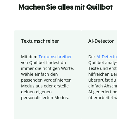
Machen Sie alles mit Quillbot
Textumschreiber
AI-Detector
Mit dem
Textumschreiber
Der
AI-Detector
von
von Quillbot findest du
Quillbot analysiert d
immer die richtigen Worte.
Texte und erstellt ei
Wähle einfach den
hilfreichen Bericht. S
passenden vordefinierten
überprüfst du schnel
Modus aus oder erstelle
einfach Abschnitte, d
deinen eigenen
AI generiert oder
personalisierten Modus.
überarbeitet wurden.