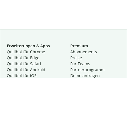
Erweiterungen & Apps
Premium
Quillbot für Chrome
Abon­ne­ments
Quillbot für Edge
Preise
Quillbot für Safari
Für Teams
Quillbot für Android
Partnerprogramm
Quillbot für iOS
Demo anfragen
Quillbot für Windows
Quillbot für macOS
Quillbot für Word
Tools
Unternehmen
Schreibhilfen
Über uns
Textkorrektur
Privatsphäre & Sicherheit
Zitieren und Originalität
Karriere
KI-Tools
Hilfe