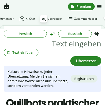
Premium
-Humanizer
KI-Chat
Übersetzer
Zusammenfasser
Persisch
Russisch
Text einfügen
Übersetzen
Kulturelle Hinweise zu jeder
Übersetzung. Melden Sie sich an,
Registrieren
damit Ihre Worte nicht nur übersetzt,
sondern verstanden werden.
Quillbots praktischer