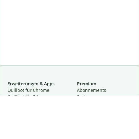
Erweiterungen & Apps
Premium
Quillbot für Chrome
Abon­ne­ments
Quillbot für Edge
Preise
Quillbot für Safari
Für Teams
Quillbot für Android
Partnerprogramm
Quillbot für iOS
Demo anfragen
Quillbot für Windows
Quillbot für macOS
Quillbot für Word