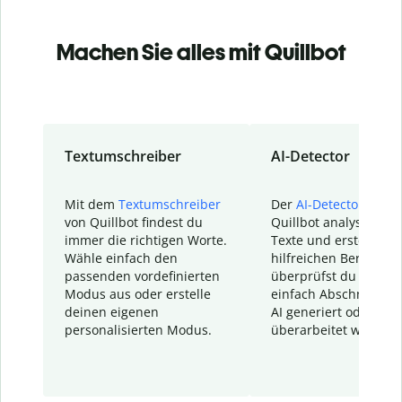
Machen Sie alles mit Quillbot
Textumschreiber
AI-Detector
Mit dem
Textumschreiber
Der
AI-Detector
von
von Quillbot findest du
Quillbot analysiert d
immer die richtigen Worte.
Texte und erstellt ei
Wähle einfach den
hilfreichen Bericht. S
passenden vordefinierten
überprüfst du schnel
Modus aus oder erstelle
einfach Abschnitte, d
deinen eigenen
AI generiert oder
personalisierten Modus.
überarbeitet wurden.