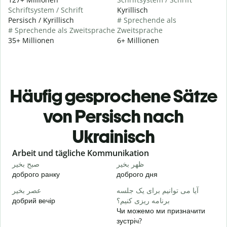
Schriftsystem / Schrift
Kyrillisch
Persisch / Kyrillisch
# Sprechende als
# Sprechende als Zweitsprache
Zweitsprache
35+ Millionen
6+ Millionen
Häufig gesprochene Sätze
von Persisch nach
Ukrainisch
Slide 1 of 6
Arbeit und tägliche Kommunikation
م
ظهر بخیر
صبح بخیر
доброго ранку
доброго дня
П
ت
آیا می توانیم برای یک جلسه
عصر بخیر
добрий вечір
برنامه ریزی کنیم؟
М
Чи можемо ми призначити
ر
зустріч?
Д