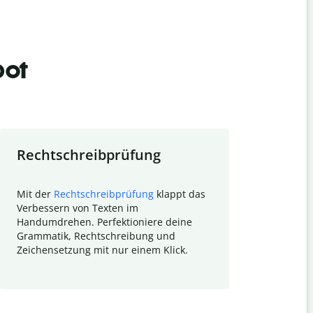
bot
Rechtschreibprüfung
Textzu
Mit der
Rechtschreibprüfung
klappt das
Mithilfe de
Verbessern von Texten im
Quillbot ka
Handumdrehen. Perfektioniere deine
Überblick ü
Grammatik, Rechtschreibung und
So wird das
Zeichensetzung mit nur einem Klick.
Forschungsa
E-Mails zum