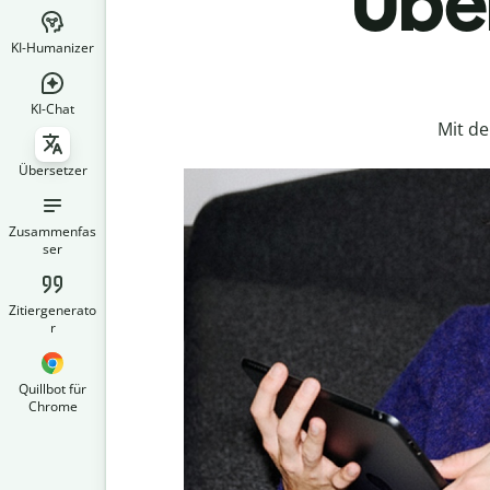
Über
KI-Humanizer
KI-Chat
Mit d
Übersetzer
Zusammenfas
ser
Zitiergenerato
r
Quillbot für
Chrome