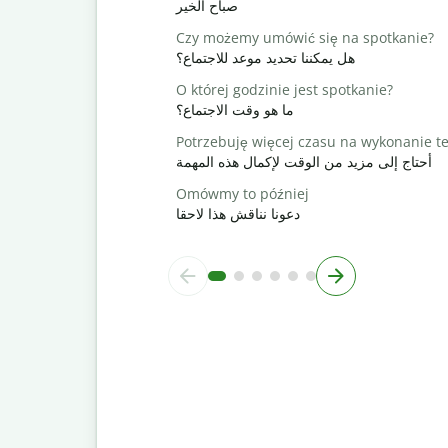
صباح الخير
Czy możemy umówić się na spotkanie?
هل يمكننا تحديد موعد للاجتماع؟
O której godzinie jest spotkanie?
ما هو وقت الاجتماع؟
Potrzebuję więcej czasu na wykonanie t
أحتاج إلى مزيد من الوقت لإكمال هذه المهمة
Omówmy to później
دعونا نناقش هذا لاحقا