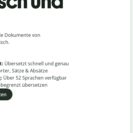
isch und
lle Dokumente von
isch.
t:
Übersetzt schnell und genau
rter, Sätze & Absätze
g:
Über
52
Sprachen verfügbar
begrenzt übersetzen
ten