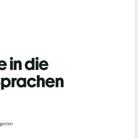
 in die
 Sprachen
lgerien