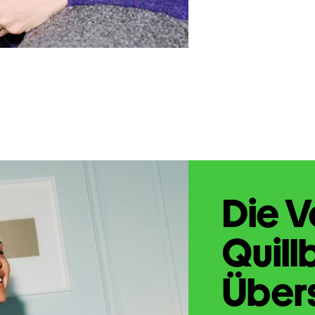
Die V
Quill
Übers