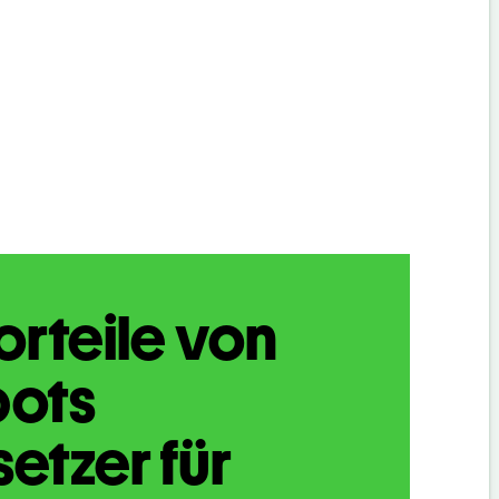
orteile von
bots
etzer für