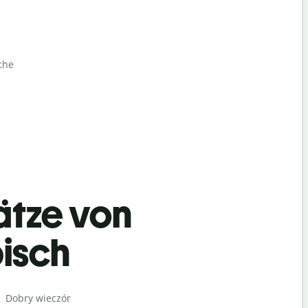
che
ätze von
isch
Begrüß
Dobry wieczór
Cześć / Cz