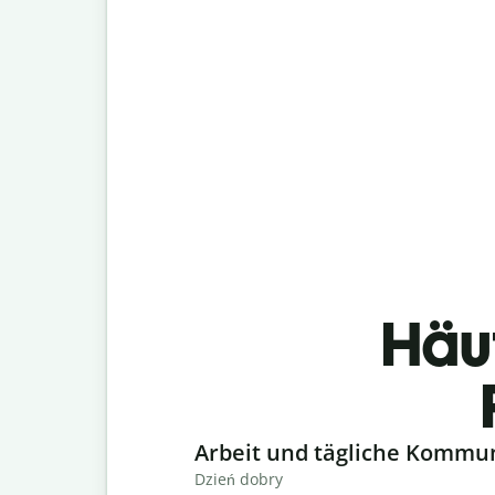
Häu
Slide 1 of 6
Arbeit und tägliche Kommu
Dzień dobry