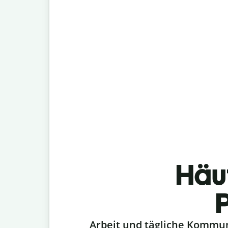
Häu
Slide 1 of 6
Arbeit und tägliche Kommu