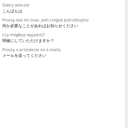
Dobry wieczór
Cześć / Cz
こんばんは
こんにちは 
Proszę dać mi znać, jeśli czegoś potrzebujesz
Jak się ma
何か必要なことがあればお知らせください
元気ですか
Czy mógłbyś wyjaśnić?
Nie ma za 
明確にしていただけますか？
どういたし
Proszę o przesłanie mi e-maila
Przeprasz
メールを送ってください
すみません
Gdzie jest 
最寄りのホ