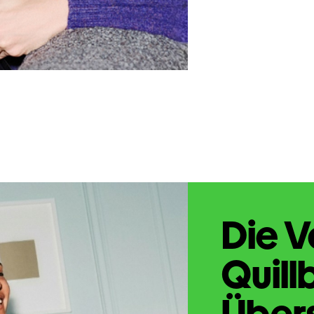
Die V
Quill
Übers