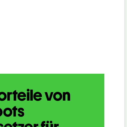
orteile von
bots
etzer für