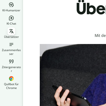
Über
KI-Humanizer
KI-Chat
Mit d
Übersetzer
Zusammenfas
ser
Zitiergenerato
r
Quillbot für
Chrome