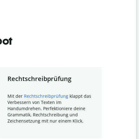
bot
Rechtschreibprüfung
Textzu
Mit der
Rechtschreibprüfung
klappt das
Mithilfe de
Verbessern von Texten im
Quillbot ka
Handumdrehen. Perfektioniere deine
Überblick ü
Grammatik, Rechtschreibung und
So wird das
Zeichensetzung mit nur einem Klick.
Forschungsa
E-Mails zum