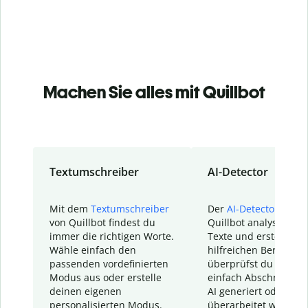
Machen Sie alles mit Quillbot
Textumschreiber
AI-Detector
Mit dem
Textumschreiber
Der
AI-Detector
von
von Quillbot findest du
Quillbot analysiert d
immer die richtigen Worte.
Texte und erstellt ei
Wähle einfach den
hilfreichen Bericht. S
passenden vordefinierten
überprüfst du schnel
Modus aus oder erstelle
einfach Abschnitte, d
deinen eigenen
AI generiert oder
personalisierten Modus.
überarbeitet wurden.