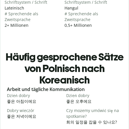
Schriftsystem / Schrift
Schriftsystem / Schrift
Lateinisch
Hangul
# Sprechende als
# Sprechende als
Zweitsprache
Zweitsprache
2+ Millionen
0,5+ Millionen
Häufig gesprochene Sätze
von Polnisch nach
Koreanisch
Slide 1 of 6
Arbeit und tägliche Kommunikation
Dzień dobry
Dzień dobry
C
좋은 아침이에요
좋은 오후에요
Dobry wieczór
Czy możemy umówić się na
N
좋은 저녁이에요
spotkanie?
회의 일정을 잡을 수 있나요?
D