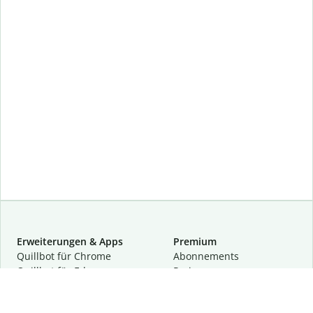
Erweiterungen & Apps
Premium
Quillbot für Chrome
Abon­ne­ments
Quillbot für Edge
Preise
Quillbot für Safari
Für Teams
Quillbot für Android
Partnerprogramm