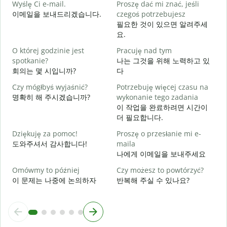
Wyślę Ci e-mail.
Proszę dać mi znać, jeśli
이메일을 보내드리겠습니다.
czegoś potrzebujesz
N
필요한 것이 있으면 알려주세
요.
T
O której godzinie jest
Pracuję nad tym
spotkanie?
나는 그것을 위해 노력하고 있
회의는 몇 시입니까?
다
D
Czy mógłbyś wyjaśnić?
Potrzebuję więcej czasu na
명확히 해 주시겠습니까?
wykonanie tego zadania
G
이 작업을 완료하려면 시간이
더 필요합니다.
Dziękuję za pomoc!
Proszę o przesłanie mi e-
도와주셔서 감사합니다!
maila
나에게 이메일을 보내주세요
Omówmy to później
Czy możesz to powtórzyć?
이 문제는 나중에 논의하자
반복해 주실 수 있나요?