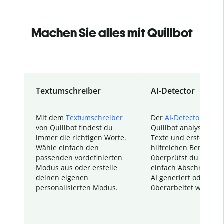
Machen Sie alles mit Quillbot
Textumschreiber
AI-Detector
Mit dem
Textumschreiber
Der
AI-Detector
von
von Quillbot findest du
Quillbot analysiert d
immer die richtigen Worte.
Texte und erstellt ei
Wähle einfach den
hilfreichen Bericht. S
passenden vordefinierten
überprüfst du schnel
Modus aus oder erstelle
einfach Abschnitte, d
deinen eigenen
AI generiert oder
personalisierten Modus.
überarbeitet wurden.