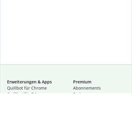
Erweiterungen & Apps
Premium
Quillbot für Chrome
Abon­ne­ments
Quillbot für Edge
Preise
Quillbot für Safari
Für Teams
Quillbot für Android
Partnerprogramm
Quillbot für iOS
Demo anfragen
Quillbot für Windows
Quillbot für macOS
Quillbot für Word