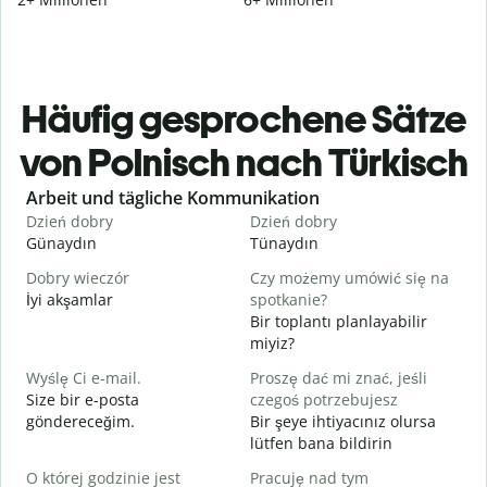
Häufig gesprochene Sätze
von Polnisch nach Türkisch
Slide 1 of 6
Arbeit und tägliche Kommunikation
Dzień dobry
Dzień dobry
C
Günaydın
Tünaydın
M
Dobry wieczór
Czy możemy umówić się na
N
İyi akşamlar
spotkanie?
Bir toplantı planlayabilir
D
miyiz?
G
Wyślę Ci e-mail.
Proszę dać mi znać, jeśli
N
Size bir e-posta
czegoś potrzebujesz
R
göndereceğim.
Bir şeye ihtiyacınız olursa
lütfen bana bildirin
T
E
O której godzinie jest
Pracuję nad tym