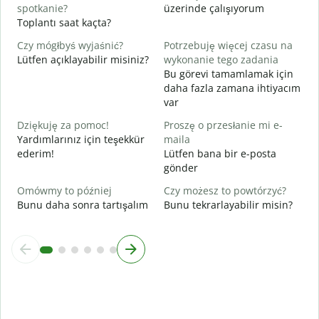
spotkanie?
üzerinde çalışıyorum
D
Toplantı saat kaçta?
G
Czy mógłbyś wyjaśnić?
Potrzebuję więcej czasu na
G
Lütfen açıklayabilir misiniz?
wykonanie tego zadania
E
Bu görevi tamamlamak için
daha fazla zamana ihtiyacım
var
Dziękuję za pomoc!
Proszę o przesłanie mi e-
Yardımlarınız için teşekkür
maila
ederim!
Lütfen bana bir e-posta
gönder
Omówmy to później
Czy możesz to powtórzyć?
Bunu daha sonra tartışalım
Bunu tekrarlayabilir misin?