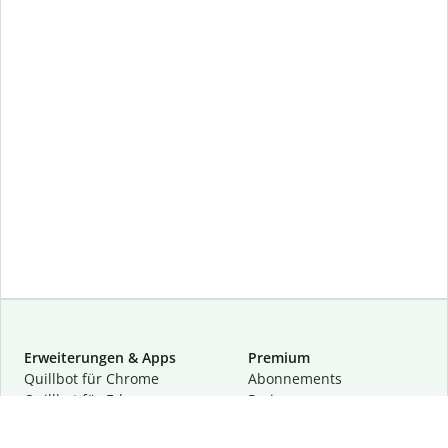
Erweiterungen & Apps
Premium
Quillbot für Chrome
Abon­ne­ments
Quillbot für Edge
Preise
Quillbot für Safari
Für Teams
Quillbot für Android
Partnerprogramm