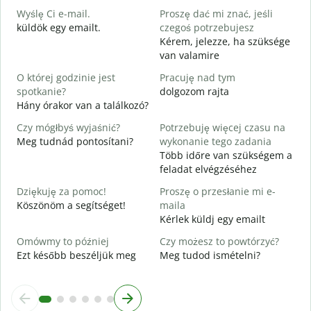
Wyślę Ci e-mail.
Proszę dać mi znać, jeśli
N
küldök egy emailt.
czegoś potrzebujesz
S
Kérem, jelezze, ha szüksége
van valamire
T
I
O której godzinie jest
Pracuję nad tym
spotkanie?
dolgozom rajta
D
Hány órakor van a találkozó?
Czy mógłbyś wyjaśnić?
Potrzebuję więcej czasu na
G
Meg tudnád pontosítani?
wykonanie tego zadania
H
Több időre van szükségem a
s
feladat elvégzéséhez
Dziękuję za pomoc!
Proszę o przesłanie mi e-
Köszönöm a segítséget!
maila
Kérlek küldj egy emailt
Omówmy to później
Czy możesz to powtórzyć?
Ezt később beszéljük meg
Meg tudod ismételni?