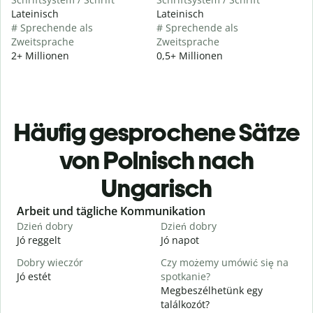
Lateinisch
Lateinisch
# Sprechende als
# Sprechende als
Zweitsprache
Zweitsprache
2+ Millionen
0,5+ Millionen
Häufig gesprochene Sätze
von Polnisch nach
Ungarisch
Slide 1 of 6
Arbeit und tägliche Kommunikation
Dzień dobry
Dzień dobry
C
Jó reggelt
Jó napot
H
Dobry wieczór
Czy możemy umówić się na
N
Jó estét
spotkanie?
Megbeszélhetünk egy
D
találkozót?
J