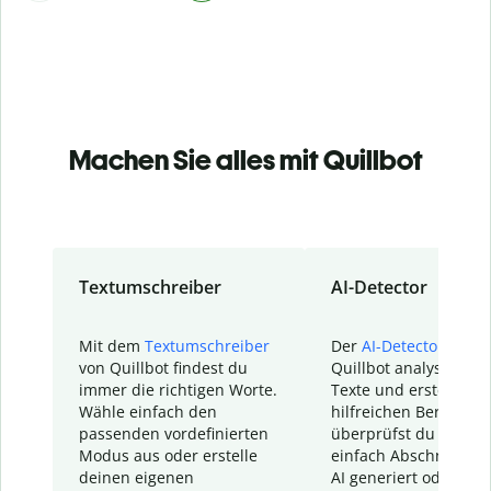
Machen Sie alles mit Quillbot
Textumschreiber
AI-Detector
Mit dem
Textumschreiber
Der
AI-Detector
von
von Quillbot findest du
Quillbot analysiert d
immer die richtigen Worte.
Texte und erstellt ei
Wähle einfach den
hilfreichen Bericht. S
passenden vordefinierten
überprüfst du schnel
Modus aus oder erstelle
einfach Abschnitte, d
deinen eigenen
AI generiert oder