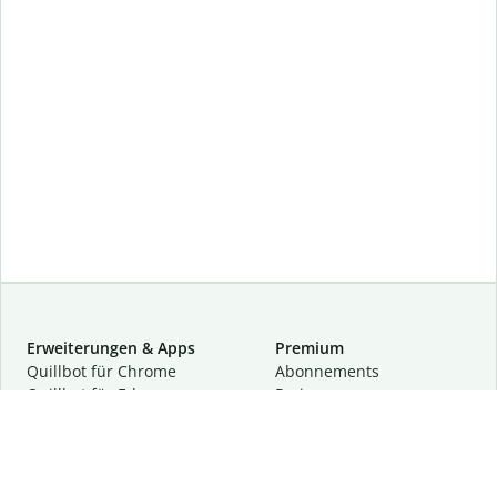
Erweiterungen & Apps
Premium
Quillbot für Chrome
Abon­ne­ments
Quillbot für Edge
Preise
Quillbot für Safari
Für Teams
Quillbot für Android
Partnerprogramm
Quillbot für iOS
Demo anfragen
Quillbot für Windows