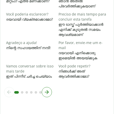
മീറ്റിംഗ് എത്ര മണിക്കാണ്?
ഞാൻ അതിൽ
പ്രവർത്തിക്കുകയാണ്
O
Você poderia esclarecer?
Preciso de mais tempo para
p
ദയവായി വ്യക്തമാക്കാമോ?
concluir esta tarefa
ഈ ടാസ്ക് പൂർത്തിയാക്കാൻ
ഹ
എനിക്ക് കൂടുതൽ സമയം
ആവശ്യമാണ്
Agradeço a ajuda!
Por favor, envie-me um e-
നിന്റെ സഹായത്തിന് നന്ദി!
mail
ദയവായി എനിക്കൊരു
ഇമെയിൽ അയയ്ക്കുക
Vamos conversar sobre isso
Você pode repetir?
mais tarde
നിങ്ങൾക്ക് അത്
ഇത് പിന്നീട് ചർച്ച ചെയ്യാം
ആവർത്തിക്കാമോ?