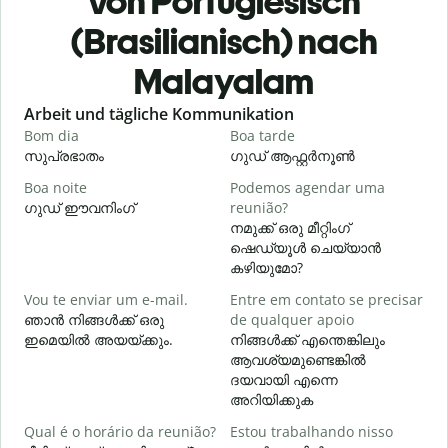
von Portugiesisch
(Brasilianisch) nach
Malayalam
Slide 1 of 6
Arbeit und tägliche Kommunikation
Bom dia
Boa tarde
O
സുപ്രഭാതം
ഗുഡ് ആഫ്റ്റർനൂൺ
Boa noite
Podemos agendar uma
ഗുഡ് ഈവനിംഗ്
reunião?
എ
നമുക്ക് ഒരു മീറ്റിംഗ്
B
ഷെഡ്യൂൾ ചെയ്യാൻ
കഴിയുമോ?
Vou te enviar um e-mail.
Entre em contato se precisar
D
ഞാൻ നിങ്ങൾക്ക് ഒരു
de qualquer apoio
ന
ഇമെയിൽ അയയ്ക്കും.
നിങ്ങൾക്ക് എന്തെങ്കിലും
ആവശ്യമുണ്ടെങ്കിൽ
S
ദയവായി എന്നെ
അറിയിക്കുക
A
Qual é o horário da reunião?
Estou trabalhando nisso
വ