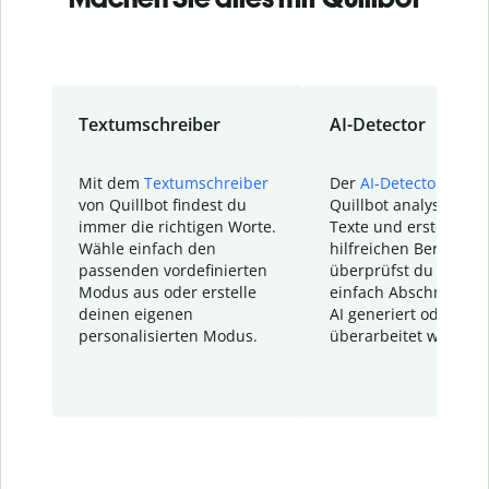
Textumschreiber
AI-Detector
Mit dem
Textumschreiber
Der
AI-Detector
von
von Quillbot findest du
Quillbot analysiert d
immer die richtigen Worte.
Texte und erstellt ei
Wähle einfach den
hilfreichen Bericht. S
passenden vordefinierten
überprüfst du schnel
Modus aus oder erstelle
einfach Abschnitte, d
deinen eigenen
AI generiert oder
personalisierten Modus.
überarbeitet wurden.