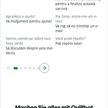
pentru a finaliza această
O
sarcină
p
U
Agradeço a ajuda!
Por favor, envie-me um e-
h
Vă mulţumesc pentru ajutor!
mail
Vă rog să-mi trimiteți un e-
mail
Vamos conversar sobre isso
Você pode repetir?
mais tarde
Poți repeta asta?
Să discutăm despre asta mai
târziu
Machen Sie alles mit Quillbot