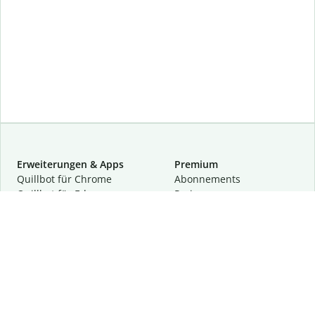
Erweiterungen & Apps
Premium
Quillbot für Chrome
Abon­ne­ments
Quillbot für Edge
Preise
Quillbot für Safari
Für Teams
Quillbot für Android
Partnerprogramm
Quillbot für iOS
Demo anfragen
Quillbot für Windows
Quillbot für macOS
Quillbot für Word
Tools
Unternehmen
Schreibhilfen
Über uns