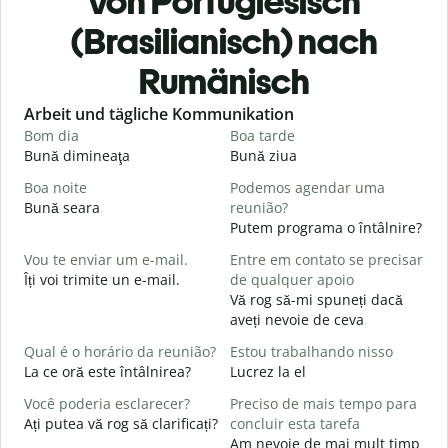
von Portugiesisch
(Brasilianisch) nach
Rumänisch
Slide 1 of 6
Arbeit und tägliche Kommunikation
Bom dia
Boa tarde
O
Bună dimineaţa
Bună ziua
S
Boa noite
Podemos agendar uma
Bună seara
reunião?
N
Putem programa o întâlnire?
B
Vou te enviar um e-mail.
Entre em contato se precisar
B
Îți voi trimite un e-mail.
de qualquer apoio
s
Vă rog să-mi spuneți dacă
D
aveți nevoie de ceva
C
Qual é o horário da reunião?
Estou trabalhando nisso
S
La ce oră este întâlnirea?
Lucrez la el
Você poderia esclarecer?
Preciso de mais tempo para
A
Ați putea vă rog să clarificați?
concluir esta tarefa
L
Am nevoie de mai mult timp