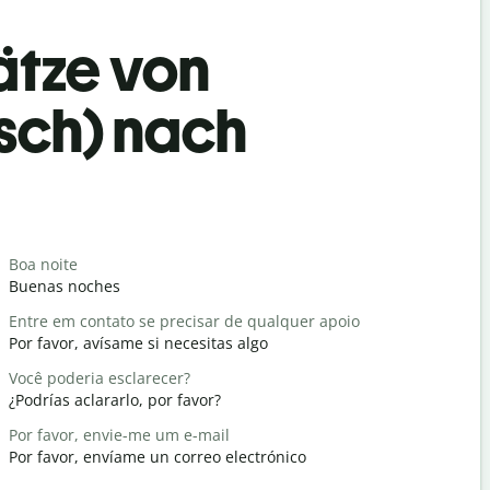
ätze von
isch) nach
Begrüß
Boa noite
Olá / Olá
Buenas noches
Hola
Entre em contato se precisar de qualquer apoio
Tudo bem
Por favor, avísame si necesitas algo
¿Cómo est
Você poderia esclarecer?
De nada
¿Podrías aclararlo, por favor?
De nada
Por favor, envie-me um e-mail
Com licenç
Por favor, envíame un correo electrónico
Perdona / 