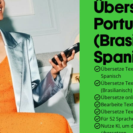
Übers
Portu
(Bras
Span
Übersetze Text
Spanisch
Übersetze Tex
(Brasilianisch)
Übersetze onl
Bearbeite Text
Übersetze Tex
Für 52 Sprach
Nutze KI, um d
übersetzen