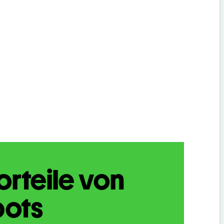
orteile von
bots