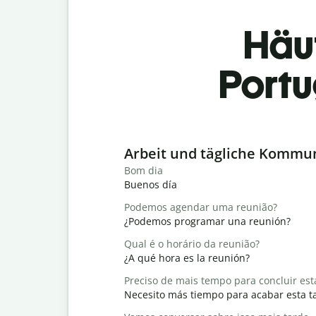
Häu
Portu
Slide 1 of 6
Arbeit und tägliche Kommu
Bom dia
Buenos día
Podemos agendar uma reunião?
¿Podemos programar una reunión?
Qual é o horário da reunião?
¿A qué hora es la reunión?
Preciso de mais tempo para concluir est
Necesito más tiempo para acabar esta t