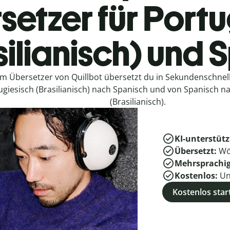
setzer für Portu
silianisch) und 
em Übersetzer von Quillbot übersetzt du in Sekundenschne
ugiesisch (Brasilianisch) nach Spanisch und von Spanisch n
(Brasilianisch).
KI-unterstütz
Übersetzt:
Wö
Mehrsprachi
Kostenlos:
Un
Kostenlos star