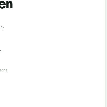
en
h)
r
rache