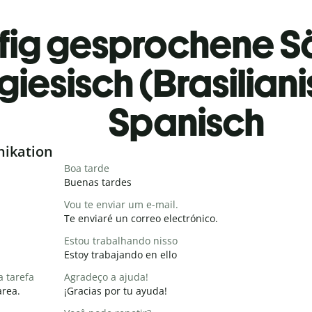
fig gesprochene S
giesisch (Brasilian
Spanisch
nikation
Boa tarde
Buenas tardes
Vou te enviar um e-mail.
Te enviaré un correo electrónico.
Estou trabalhando nisso
Estoy trabajando en ello
a tarefa
Agradeço a ajuda!
area.
¡Gracias por tu ayuda!