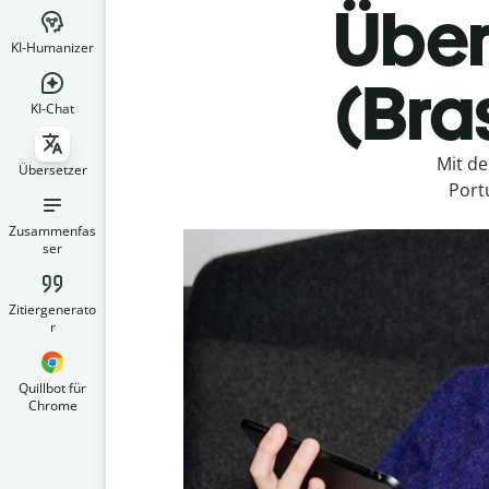
Über
KI-Humanizer
(Bra
KI-Chat
Mit d
Übersetzer
Port
Zusammenfas
ser
Zitiergenerato
r
Quillbot für
Chrome