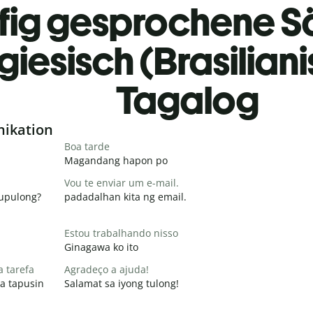
fig gesprochene S
giesisch (Brasilian
Tagalog
nikation
Boa tarde
Magandang hapon po
Vou te enviar um e-mail.
pupulong?
padadalhan kita ng email.
Estou trabalhando nisso
Ginagawa ko ito
a tarefa
Agradeço a ajuda!
a tapusin
Salamat sa iyong tulong!