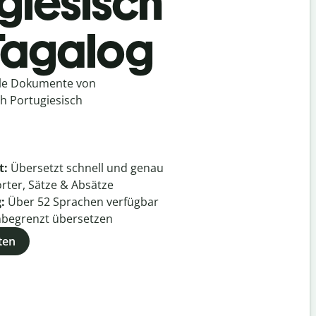
giesisch
 Tagalog
lle Dokumente von
ch Portugiesisch
t:
Übersetzt schnell und genau
rter, Sätze & Absätze
g:
Über
52
Sprachen verfügbar
begrenzt übersetzen
ten