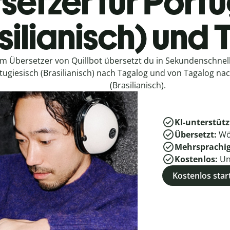
setzer für Portu
silianisch) und
em Übersetzer von Quillbot übersetzt du in Sekundenschne
tugiesisch (Brasilianisch) nach Tagalog und von Tagalog na
(Brasilianisch).
KI-unterstütz
Übersetzt:
Wö
Mehrsprachi
Kostenlos:
Un
Kostenlos star