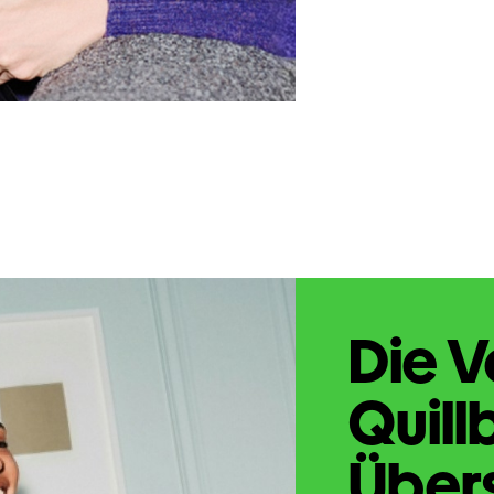
Die V
Quill
Übers