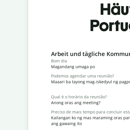
Häu
Portu
Slide 1 of 6
Arbeit und tägliche Kommu
Bom dia
Magandang umaga po
Podemos agendar uma reunião?
Maaari ba tayong mag-iskedyul ng pag
Qual é o horário da reunião?
Anong oras ang meeting?
Preciso de mais tempo para concluir est
Kailangan ko ng mas maraming oras par
ang gawaing ito