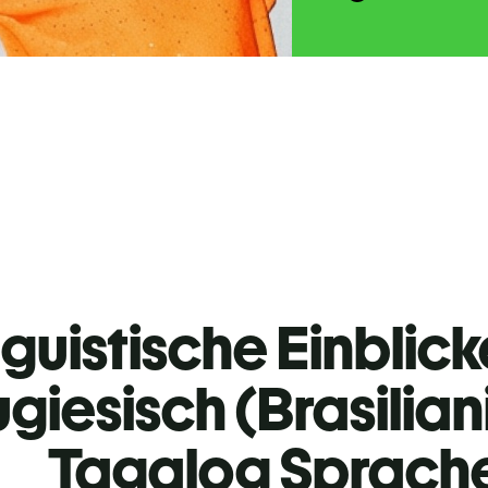
guistische Einblicke
giesisch (Brasilian
Tagalog Sprach