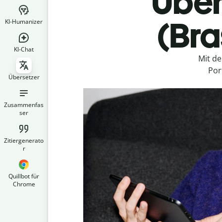
Über
(Bra
KI-Humanizer
KI-Chat
Mit d
Por
Übersetzer
Zusammenfas
ser
Zitiergenerato
r
Quillbot für
Chrome