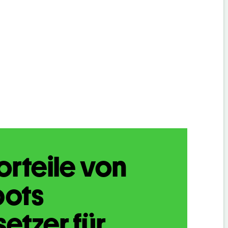
orteile von
bots
etzer für