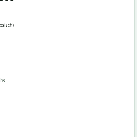
esisch)
che