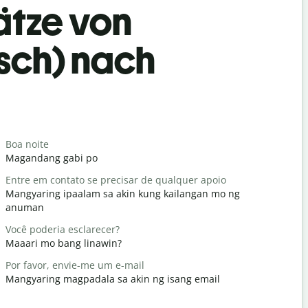
ätze von
isch) nach
Begrüß
Boa noite
Olá / Olá
Magandang gabi po
Hello / Hi
Entre em contato se precisar de qualquer apoio
Tudo bem
Mangyaring ipaalam sa akin kung kailangan mo ng
kamusta k
anuman
De nada
Você poderia esclarecer?
Bahala ka
Maaari mo bang linawin?
Com licenç
Por favor, envie-me um e-mail
Paumanhin
Mangyaring magpadala sa akin ng isang email
Onde é o h
Saan ang p