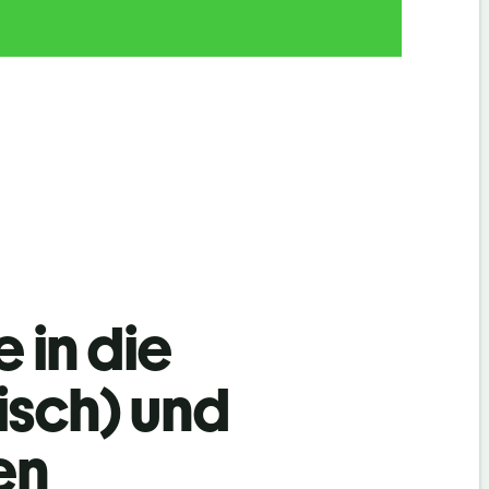
 in die
isch) und
en