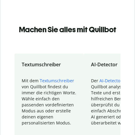
Machen Sie alles mit Quillbot
Textumschreiber
AI-Detector
Mit dem
Textumschreiber
Der
AI-Detector
von
von Quillbot findest du
Quillbot analysiert d
immer die richtigen Worte.
Texte und erstellt ei
Wähle einfach den
hilfreichen Bericht. S
passenden vordefinierten
überprüfst du schnel
Modus aus oder erstelle
einfach Abschnitte, d
deinen eigenen
AI generiert oder
personalisierten Modus.
überarbeitet wurden.