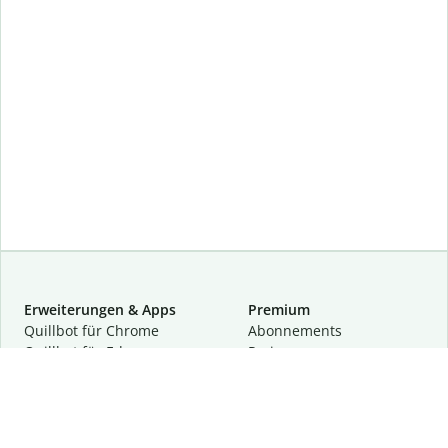
Erweiterungen & Apps
Premium
Quillbot für Chrome
Abon­ne­ments
Quillbot für Edge
Preise
Quillbot für Safari
Für Teams
Quillbot für Android
Partnerprogramm
Quillbot für iOS
Demo anfragen
Quillbot für Windows