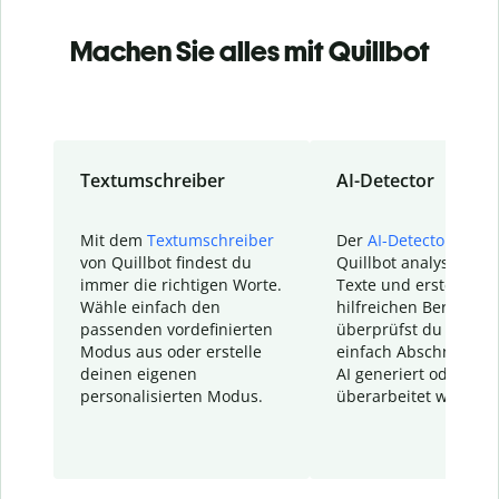
Machen Sie alles mit Quillbot
Textumschreiber
AI-Detector
Mit dem
Textumschreiber
Der
AI-Detector
von
von Quillbot findest du
Quillbot analysiert d
immer die richtigen Worte.
Texte und erstellt ei
Wähle einfach den
hilfreichen Bericht. S
passenden vordefinierten
überprüfst du schnel
Modus aus oder erstelle
einfach Abschnitte, d
deinen eigenen
AI generiert oder
personalisierten Modus.
überarbeitet wurden.