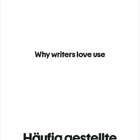
Why writers love use
Häufig gestellte