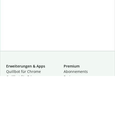
Erweiterungen & Apps
Premium
Quillbot für Chrome
Abon­ne­ments
Quillbot für Edge
Preise
Quillbot für Safari
Für Teams
Quillbot für Android
Partnerprogramm
Quillbot für iOS
Demo anfragen
Quillbot für Windows
Quillbot für macOS
Quillbot für Word
Tools
Unternehmen